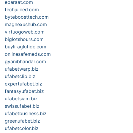
ebaraat.com
techjuiced.com
byteboosttech.com
magnexushub.com
virtuogoweb.com
biglotshours.com
buyliraglutide.com
onlinesafemeds.com
gyanibhandar.com
ufabetwarp.biz
ufabetclip.biz
expertufabet.biz
fantasyufabet.biz
ufabetsiam.biz
swissufabet.biz
ufabetbusiness.biz
greenufabet.biz
ufabetcolor.biz