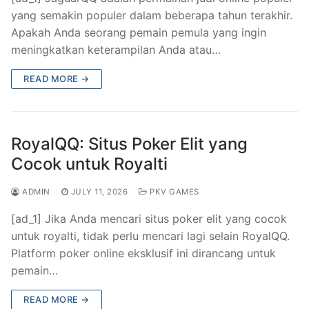
yang semakin populer dalam beberapa tahun terakhir.
Apakah Anda seorang pemain pemula yang ingin
meningkatkan keterampilan Anda atau…
READ MORE →
RoyalQQ: Situs Poker Elit yang
Cocok untuk Royalti
ADMIN
JULY 11, 2026
PKV GAMES
[ad_1] Jika Anda mencari situs poker elit yang cocok
untuk royalti, tidak perlu mencari lagi selain RoyalQQ.
Platform poker online eksklusif ini dirancang untuk
pemain…
READ MORE →