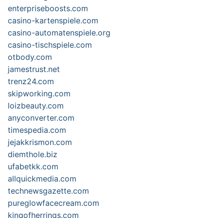
enterpriseboosts.com
casino-kartenspiele.com
casino-automatenspiele.org
casino-tischspiele.com
otbody.com
jamestrust.net
trenz24.com
skipworking.com
loizbeauty.com
anyconverter.com
timespedia.com
jejakkrismon.com
diemthole.biz
ufabetkk.com
allquickmedia.com
technewsgazette.com
pureglowfacecream.com
kingofherrings.com