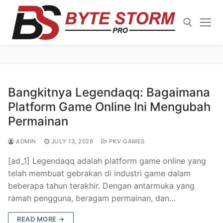
Skip
to
content
Search for:
Bangkitnya Legendaqq: Bagaimana
Platform Game Online Ini Mengubah
Permainan
ADMIN
JULY 13, 2026
PKV GAMES
[ad_1] Legendaqq adalah platform game online yang
telah membuat gebrakan di industri game dalam
beberapa tahun terakhir. Dengan antarmuka yang
ramah pengguna, beragam permainan, dan…
READ MORE →