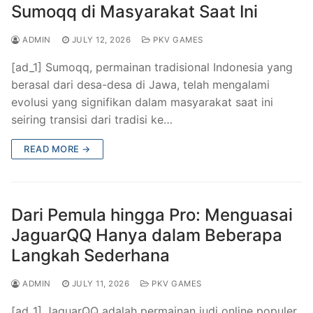
Sumoqq di Masyarakat Saat Ini
ADMIN
JULY 12, 2026
PKV GAMES
[ad_1] Sumoqq, permainan tradisional Indonesia yang
berasal dari desa-desa di Jawa, telah mengalami
evolusi yang signifikan dalam masyarakat saat ini
seiring transisi dari tradisi ke…
READ MORE →
Dari Pemula hingga Pro: Menguasai
JaguarQQ Hanya dalam Beberapa
Langkah Sederhana
ADMIN
JULY 11, 2026
PKV GAMES
[ad_1] JaguarQQ adalah permainan judi online populer