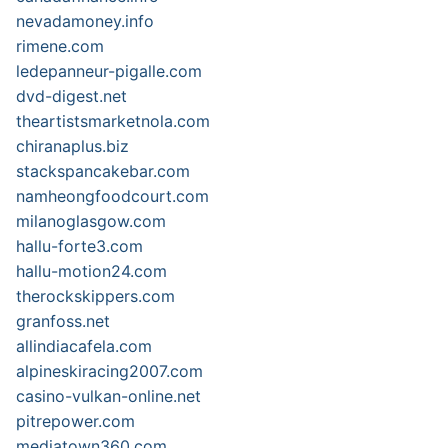
nevadamoney.info
rimene.com
ledepanneur-pigalle.com
dvd-digest.net
theartistsmarketnola.com
chiranaplus.biz
stackspancakebar.com
namheongfoodcourt.com
milanoglasgow.com
hallu-forte3.com
hallu-motion24.com
therockskippers.com
granfoss.net
allindiacafela.com
alpineskiracing2007.com
casino-vulkan-online.net
pitrepower.com
mediatown360.com