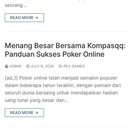
seorang…
READ MORE →
Menang Besar Bersama Kompasqq:
Panduan Sukses Poker Online
ADMIN
JULY 8, 2026
PKV GAMES
[ad_1] Poker online telah menjadi semakin populer
dalam beberapa tahun terakhir, dengan pemain dari
seluruh dunia bersaing untuk mendapatkan hadiah
uang tunai yang besar dan…
READ MORE →