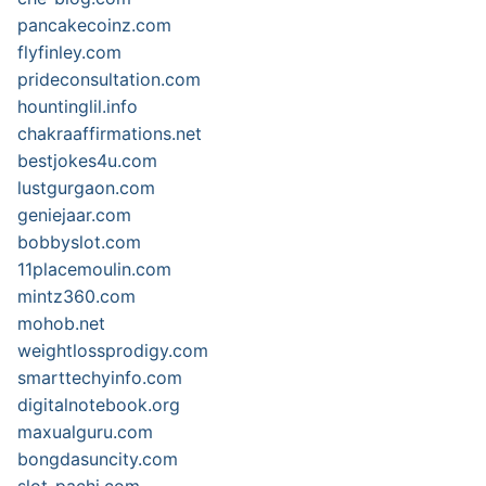
pancakecoinz.com
flyfinley.com
prideconsultation.com
hountinglil.info
chakraaffirmations.net
bestjokes4u.com
lustgurgaon.com
geniejaar.com
bobbyslot.com
11placemoulin.com
mintz360.com
mohob.net
weightlossprodigy.com
smarttechyinfo.com
digitalnotebook.org
maxualguru.com
bongdasuncity.com
slot-pachi.com