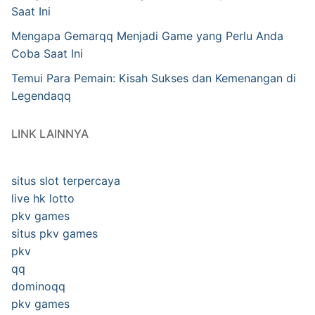
Saat Ini
Mengapa Gemarqq Menjadi Game yang Perlu Anda
Coba Saat Ini
Temui Para Pemain: Kisah Sukses dan Kemenangan di
Legendaqq
LINK LAINNYA
situs slot terpercaya
live hk lotto
pkv games
situs pkv games
pkv
qq
dominoqq
pkv games