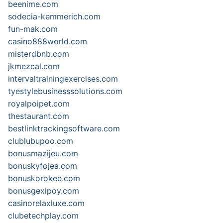
beenime.com
sodecia-kemmerich.com
fun-mak.com
casino888world.com
misterdbnb.com
jkmezcal.com
intervaltrainingexercises.com
tyestylebusinesssolutions.com
royalpoipet.com
thestaurant.com
bestlinktrackingsoftware.com
clublubupoo.com
bonusmazijeu.com
bonuskyfojea.com
bonuskorokee.com
bonusgexipoy.com
casinorelaxluxe.com
clubetechplay.com