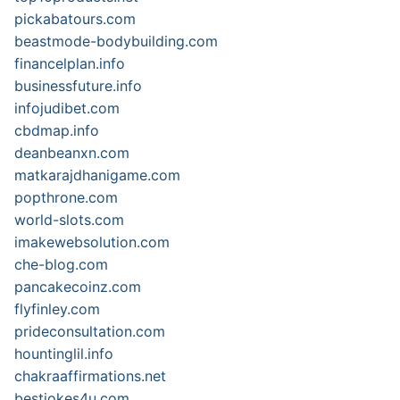
pickabatours.com
beastmode-bodybuilding.com
financelplan.info
businessfuture.info
infojudibet.com
cbdmap.info
deanbeanxn.com
matkarajdhanigame.com
popthrone.com
world-slots.com
imakewebsolution.com
che-blog.com
pancakecoinz.com
flyfinley.com
prideconsultation.com
hountinglil.info
chakraaffirmations.net
bestjokes4u.com