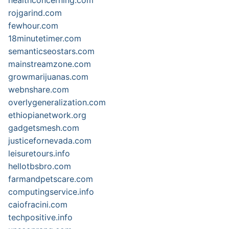
rojgarind.com
fewhour.com
18minutetimer.com
semanticseostars.com
mainstreamzone.com
growmarijuanas.com
webnshare.com
overlygeneralization.com
ethiopianetwork.org
gadgetsmesh.com
justicefornevada.com
leisuretours.info
hellotbsbro.com
farmandpetscare.com
computingservice.info
caiofracini.com
techpositive.info