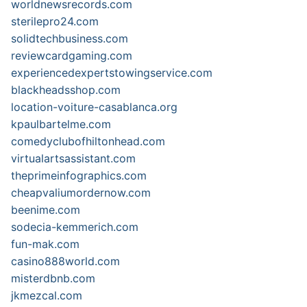
worldnewsrecords.com
sterilepro24.com
solidtechbusiness.com
reviewcardgaming.com
experiencedexpertstowingservice.com
blackheadsshop.com
location-voiture-casablanca.org
kpaulbartelme.com
comedyclubofhiltonhead.com
virtualartsassistant.com
theprimeinfographics.com
cheapvaliumordernow.com
beenime.com
sodecia-kemmerich.com
fun-mak.com
casino888world.com
misterdbnb.com
jkmezcal.com