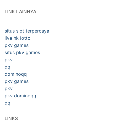
LINK LAINNYA
situs slot terpercaya
live hk lotto
pkv games
situs pkv games
pkv
qq
dominoqq
pkv games
pkv
pkv dominoqq
qq
LINKS