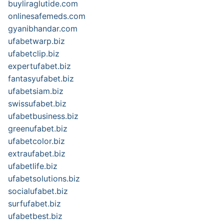
buyliraglutide.com
onlinesafemeds.com
gyanibhandar.com
ufabetwarp.biz
ufabetclip.biz
expertufabet.biz
fantasyufabet.biz
ufabetsiam.biz
swissufabet.biz
ufabetbusiness.biz
greenufabet.biz
ufabetcolor.biz
extraufabet.biz
ufabetlife.biz
ufabetsolutions.biz
socialufabet.biz
surfufabet.biz
ufabetbest.biz