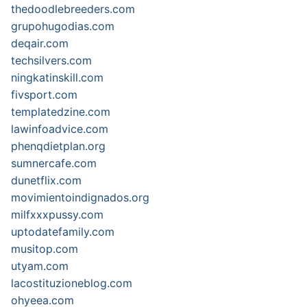
thedoodlebreeders.com
grupohugodias.com
deqair.com
techsilvers.com
ningkatinskill.com
fivsport.com
templatedzine.com
lawinfoadvice.com
phenqdietplan.org
sumnercafe.com
dunetflix.com
movimientoindignados.org
milfxxxpussy.com
uptodatefamily.com
musitop.com
utyam.com
lacostituzioneblog.com
ohyeea.com