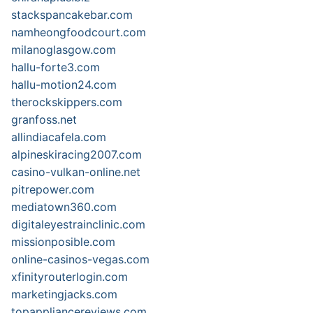
stackspancakebar.com
namheongfoodcourt.com
milanoglasgow.com
hallu-forte3.com
hallu-motion24.com
therockskippers.com
granfoss.net
allindiacafela.com
alpineskiracing2007.com
casino-vulkan-online.net
pitrepower.com
mediatown360.com
digitaleyestrainclinic.com
missionposible.com
online-casinos-vegas.com
xfinityrouterlogin.com
marketingjacks.com
topappliancereviews.com