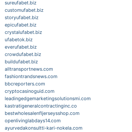
sureufabet.biz
customufabet.biz
storyufabet.biz
epicufabet.biz
crystalufabet.biz
ufabetok.biz
everufabet.biz
crowdufabet.biz
buildufabet.biz
alltransportnews.com
fashiontrandsnews.com
bbcreporters.com
cryptocasinoguid.com
leadingedgemarketingsolutionsmi.com
kastratigeneralcontractinginc.co
bestwholesalenfljerseysshop.com
openlivinglabdays14.com
ayurvedakonsultti-kari-nokela.com