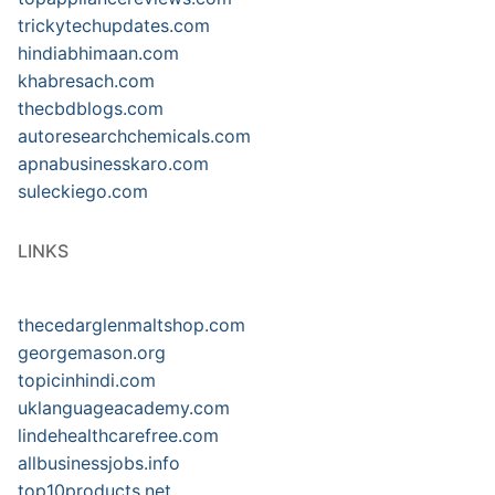
trickytechupdates.com
hindiabhimaan.com
khabresach.com
thecbdblogs.com
autoresearchchemicals.com
apnabusinesskaro.com
suleckiego.com
LINKS
thecedarglenmaltshop.com
georgemason.org
topicinhindi.com
uklanguageacademy.com
lindehealthcarefree.com
allbusinessjobs.info
top10products.net