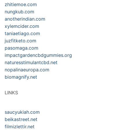
zhitiemoe.com
nungkub.com
anotherindian.com
xylemcider.com
taniaetiago.com
juzfitketo.com
pasomaga.com
impactgardencbdgummies.org
naturesstimulantcbd.net
nopalinaeuropa.com
biomagnify.net
LINKS
saucyukiah.com
beikastreet.net
filmizlettir.net