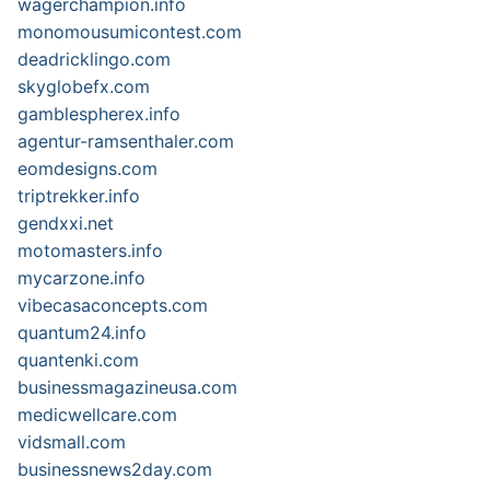
wagerchampion.info
monomousumicontest.com
deadricklingo.com
skyglobefx.com
gamblespherex.info
agentur-ramsenthaler.com
eomdesigns.com
triptrekker.info
gendxxi.net
motomasters.info
mycarzone.info
vibecasaconcepts.com
quantum24.info
quantenki.com
businessmagazineusa.com
medicwellcare.com
vidsmall.com
businessnews2day.com