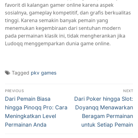
favorit di kalangan gamer online karena aspek
sosialnya, gameplay kompetitif, dan grafis berkualitas
tinggi. Karena semakin banyak pemain yang
menemukan kegembiraan dari sentuhan modern
pada permainan klasik ini, tidak mengherankan jika
Ludoqq menggemparkan dunia game online.
Tagged
pkv games
Post
PREVIOUS
NEXT
navigation
Previous
Next
Dari Pemain Biasa
Dari Poker hingga Slot:
post:
post:
hingga Pinoqq Pro: Cara
Doyanqq Menawarkan
Meningkatkan Level
Beragam Permainan
Permainan Anda
untuk Setiap Pemain