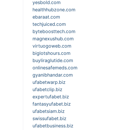
yesbold.com
healthhubzone.com
ebaraat.com
techjuiced.com
byteboosttech.com
magnexushub.com
virtuogoweb.com
biglotshours.com
buyliraglutide.com
onlinesafemeds.com
gyanibhandar.com
ufabetwarp.biz
ufabetclip.biz
expertufabet.biz
fantasyufabet.biz
ufabetsiam.biz
swissufabet.biz
ufabetbusiness.biz