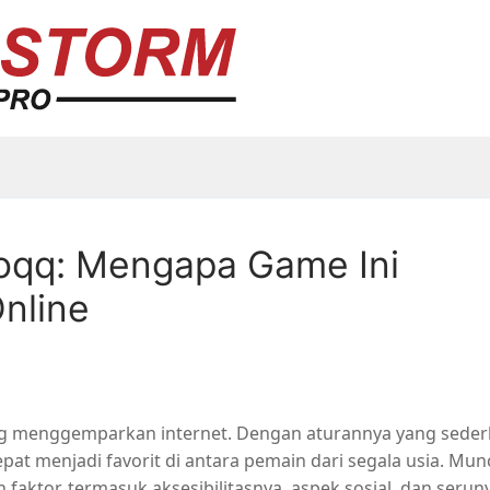
oqq: Mengapa Game Ini
nline
g menggemparkan internet. Dengan aturannya yang sede
at menjadi favorit di antara pemain dari segala usia. Mun
aktor, termasuk aksesibilitasnya, aspek sosial, dan serun