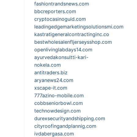
fashiontrandsnews.com
bbcreporters.com
cryptocasinoguid.com
leadingedgemarketingsolutionsmi.com
kastratigeneralcontractinginc.co
bestwholesalenfljerseysshop.com
openlivinglabdays14.com
ayurvedakonsultti-kari-
nokela.com
antitraders.biz
aryanews24.com
xscape-it.com
777azino-mobile.com
cobbseniorbowl.com
technowdesign.com
durexsecurityandshipping.com
cityroofingandplannig.com
ivdabergasa.com