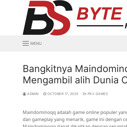
Skip
to
content
MENU
Bangkitnya Maindomin
Mengambil alih Dunia O
ADMIN
OCTOBER 17, 2025
PKV GAMES
Maindominoqq adalah game online populer yan
dan gameplay yang menarik, game ini dengan cep
Maindominoqq dapat dikaitkan dengan sejumlah f