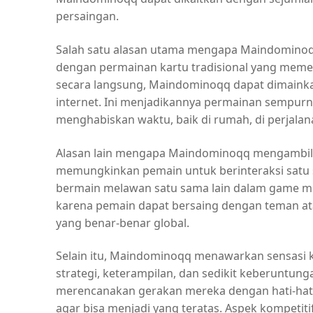
persaingan.
Salah satu alasan utama mengapa Maindominoqq 
dengan permainan kartu tradisional yang meme
secara langsung, Maindominoqq dapat dimainkan
internet. Ini menjadikannya permainan sempur
menghabiskan waktu, baik di rumah, di perjalana
Alasan lain mengapa Maindominoqq mengambil al
memungkinkan pemain untuk berinteraksi satu sa
bermain melawan satu sama lain dalam game mu
karena pemain dapat bersaing dengan teman at
yang benar-benar global.
Selain itu, Maindominoqq menawarkan sensasi 
strategi, keterampilan, dan sedikit keberuntu
merencanakan gerakan mereka dengan hati-hati
agar bisa menjadi yang teratas. Aspek kompeti