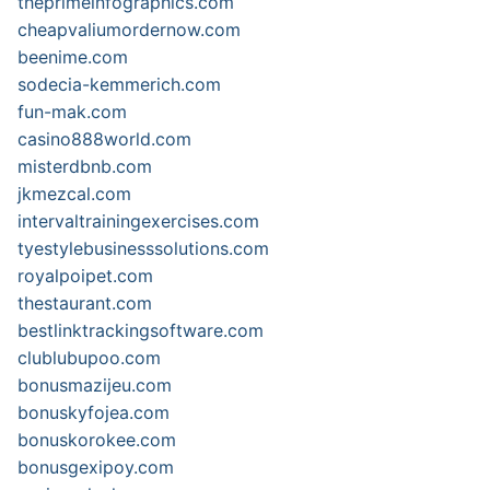
theprimeinfographics.com
cheapvaliumordernow.com
beenime.com
sodecia-kemmerich.com
fun-mak.com
casino888world.com
misterdbnb.com
jkmezcal.com
intervaltrainingexercises.com
tyestylebusinesssolutions.com
royalpoipet.com
thestaurant.com
bestlinktrackingsoftware.com
clublubupoo.com
bonusmazijeu.com
bonuskyfojea.com
bonuskorokee.com
bonusgexipoy.com