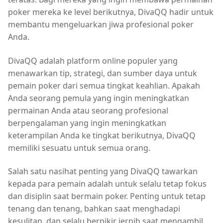
poker mereka ke level berikutnya, DivaQQ hadir untuk
membantu mengeluarkan jiwa profesional poker
Anda.
DivaQQ adalah platform online populer yang
menawarkan tip, strategi, dan sumber daya untuk
pemain poker dari semua tingkat keahlian. Apakah
Anda seorang pemula yang ingin meningkatkan
permainan Anda atau seorang profesional
berpengalaman yang ingin meningkatkan
keterampilan Anda ke tingkat berikutnya, DivaQQ
memiliki sesuatu untuk semua orang.
Salah satu nasihat penting yang DivaQQ tawarkan
kepada para pemain adalah untuk selalu tetap fokus
dan disiplin saat bermain poker. Penting untuk tetap
tenang dan tenang, bahkan saat menghadapi
kesulitan, dan selalu berpikir jernih saat mengambil