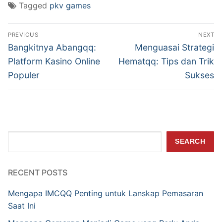
Tagged
pkv games
Post
PREVIOUS
NEXT
navigation
Previous
Next
Bangkitnya Abangqq:
Menguasai Strategi
post:
post:
Platform Kasino Online
Hematqq: Tips dan Trik
Populer
Sukses
Search
SEARCH
RECENT POSTS
Mengapa IMCQQ Penting untuk Lanskap Pemasaran
Saat Ini