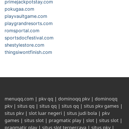
primejackpotstay.com
pokugaa.com
playvaultgame.com
playgrandresorts.com
romsportal.com
sportsdocfestival.com
shestylestore.com
thingsiwontfinish.com
menuqq.com
|
pkv qq
|
dominoqq pkv
|
dominoqq
pkv
|
situs qq
|
situs qq
|
situs qq
|
situs pkv games
|
situs pkv
|
slot luar negeri
|
situs judi bola
|
pkv
games
|
situs slot
|
pragmatic play
|
slot
|
situs slot
|
pragmatic play
|
situs slot terpercaya
|
situs pkv
|