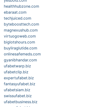
yesbold.com
healthhubzone.com
ebaraat.com
techjuiced.com
byteboosttech.com
magnexushub.com
virtuogoweb.com
biglotshours.com
buyliraglutide.com
onlinesafemeds.com
gyanibhandar.com
ufabetwarp.biz
ufabetclip.biz
expertufabet.biz
fantasyufabet.biz
ufabetsiam.biz
swissufabet.biz
ufabetbusiness.biz