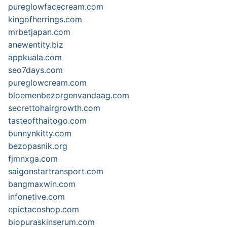
pureglowfacecream.com
kingofherrings.com
mrbetjapan.com
anewentity.biz
appkuala.com
seo7days.com
pureglowcream.com
bloemenbezorgenvandaag.com
secrettohairgrowth.com
tasteofthaitogo.com
bunnynkitty.com
bezopasnik.org
fjmnxga.com
saigonstartransport.com
bangmaxwin.com
infonetive.com
epictacoshop.com
biopuraskinserum.com