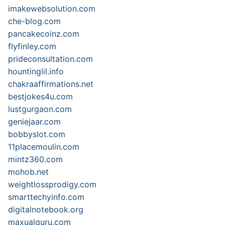
imakewebsolution.com
che-blog.com
pancakecoinz.com
flyfinley.com
prideconsultation.com
hountinglil.info
chakraaffirmations.net
bestjokes4u.com
lustgurgaon.com
geniejaar.com
bobbyslot.com
11placemoulin.com
mintz360.com
mohob.net
weightlossprodigy.com
smarttechyinfo.com
digitalnotebook.org
maxualguru.com