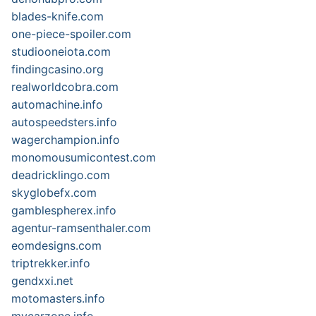
blades-knife.com
one-piece-spoiler.com
studiooneiota.com
findingcasino.org
realworldcobra.com
automachine.info
autospeedsters.info
wagerchampion.info
monomousumicontest.com
deadricklingo.com
skyglobefx.com
gamblespherex.info
agentur-ramsenthaler.com
eomdesigns.com
triptrekker.info
gendxxi.net
motomasters.info