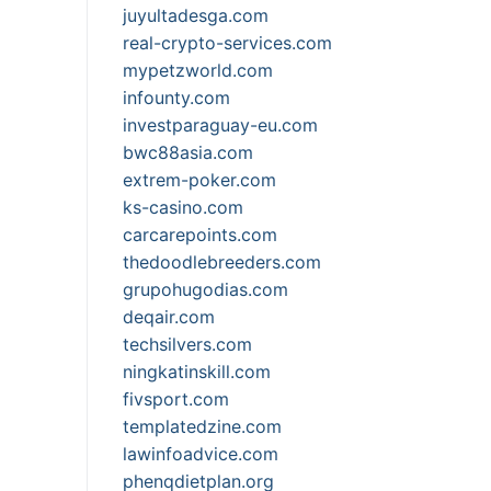
juyultadesga.com
real-crypto-services.com
mypetzworld.com
infounty.com
investparaguay-eu.com
bwc88asia.com
extrem-poker.com
ks-casino.com
carcarepoints.com
thedoodlebreeders.com
grupohugodias.com
deqair.com
techsilvers.com
ningkatinskill.com
fivsport.com
templatedzine.com
lawinfoadvice.com
phenqdietplan.org