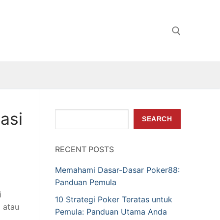
Search for:
asi
Search
SEARCH
RECENT POSTS
Memahami Dasar-Dasar Poker88:
Panduan Pemula
i
10 Strategi Poker Teratas untuk
 atau
Pemula: Panduan Utama Anda