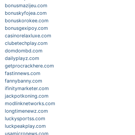
bonusmazijeu.com
bonuskyfojea.com
bonuskorokee.com
bonusgexipoy.com
casinorelaxluxe.com
clubetechplay.com
domdombd.com
dailyplayz.com
getprocrackhere.com
fastinnews.com
fannybanny.com
ifinitymarketer.com
jackpotkoning.com
modlinknetworks.com
longtimenewz.com
luckysportss.com
luckpeakplay.com
usamicronews.com