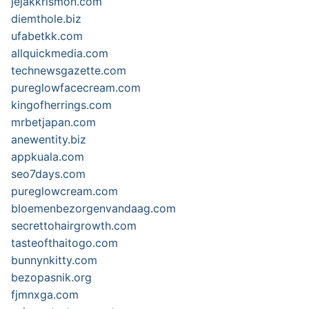
jejakkrismon.com
diemthole.biz
ufabetkk.com
allquickmedia.com
technewsgazette.com
pureglowfacecream.com
kingofherrings.com
mrbetjapan.com
anewentity.biz
appkuala.com
seo7days.com
pureglowcream.com
bloemenbezorgenvandaag.com
secrettohairgrowth.com
tasteofthaitogo.com
bunnynkitty.com
bezopasnik.org
fjmnxga.com