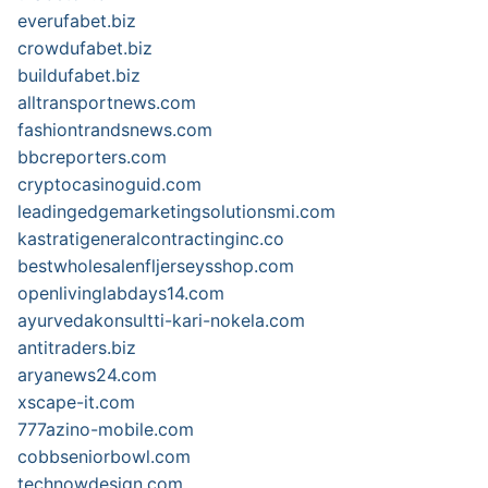
everufabet.biz
crowdufabet.biz
buildufabet.biz
alltransportnews.com
fashiontrandsnews.com
bbcreporters.com
cryptocasinoguid.com
leadingedgemarketingsolutionsmi.com
kastratigeneralcontractinginc.co
bestwholesalenfljerseysshop.com
openlivinglabdays14.com
ayurvedakonsultti-kari-nokela.com
antitraders.biz
aryanews24.com
xscape-it.com
777azino-mobile.com
cobbseniorbowl.com
technowdesign.com