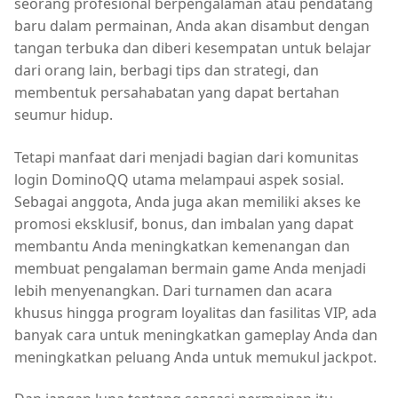
seorang profesional berpengalaman atau pendatang
baru dalam permainan, Anda akan disambut dengan
tangan terbuka dan diberi kesempatan untuk belajar
dari orang lain, berbagi tips dan strategi, dan
membentuk persahabatan yang dapat bertahan
seumur hidup.
Tetapi manfaat dari menjadi bagian dari komunitas
login DominoQQ utama melampaui aspek sosial.
Sebagai anggota, Anda juga akan memiliki akses ke
promosi eksklusif, bonus, dan imbalan yang dapat
membantu Anda meningkatkan kemenangan dan
membuat pengalaman bermain game Anda menjadi
lebih menyenangkan. Dari turnamen dan acara
khusus hingga program loyalitas dan fasilitas VIP, ada
banyak cara untuk meningkatkan gameplay Anda dan
meningkatkan peluang Anda untuk memukul jackpot.