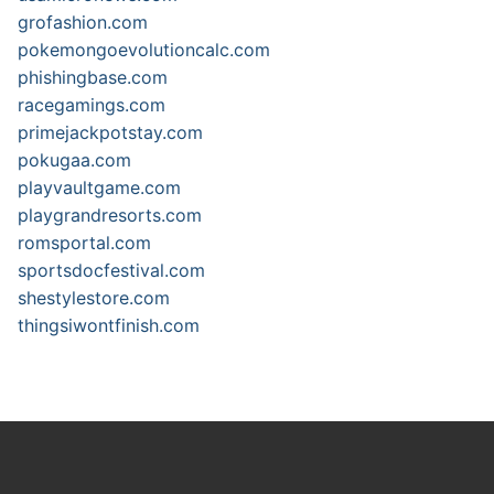
grofashion.com
pokemongoevolutioncalc.com
phishingbase.com
racegamings.com
primejackpotstay.com
pokugaa.com
playvaultgame.com
playgrandresorts.com
romsportal.com
sportsdocfestival.com
shestylestore.com
thingsiwontfinish.com