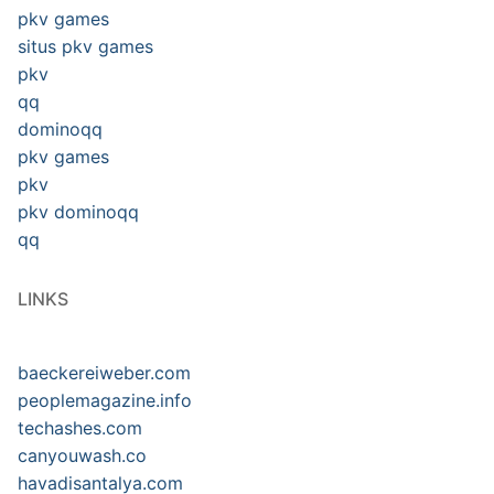
pkv games
situs pkv games
pkv
qq
dominoqq
pkv games
pkv
pkv dominoqq
qq
LINKS
baeckereiweber.com
peoplemagazine.info
techashes.com
canyouwash.co
havadisantalya.com