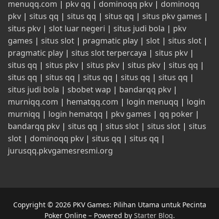
menuqq.com
|
pkv qq
|
dominoqq pkv
|
dominoqq
pkv
|
situs qq
|
situs qq
|
situs qq
|
situs pkv games
|
situs pkv
|
slot luar negeri
|
situs judi bola
|
pkv
games
|
situs slot
|
pragmatic play
|
slot
|
situs slot
|
pragmatic play
|
situs slot terpercaya
|
situs pkv
|
situs qq
|
situs pkv
|
situs pkv
|
situs pkv
|
situs qq
|
situs qq
|
situs qq
|
situs qq
|
situs qq
|
situs qq
|
situs judi bola
|
sbobet wap
|
bandarqq pkv
|
murniqq.com
|
hematqq.com
|
login menuqq
|
login
murniqq
|
login hematqq
|
pkv games
|
qq poker
|
bandarqq pkv
|
situs qq
|
situs slot
|
situs slot
|
situs
slot
|
dominoqq pkv
|
situs qq
|
situs qq
|
jurusqq.pkvgamesresmi.org
Copyright © 2026 PKV Games: Pilihan Utama untuk Pecinta
Poker Online – Powered by
Starter Blog
.