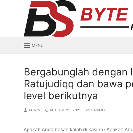
Skip
to
content
MENU
Bergabunglah dengan 
Ratujudiqq dan bawa p
level berikutnya
ADMIN
AUGUST 23, 2025
CASINO
Apakah Anda bosan kalah di kasino? Apakah An