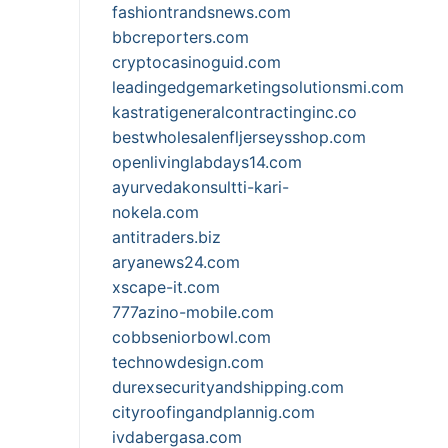
fashiontrandsnews.com
bbcreporters.com
cryptocasinoguid.com
leadingedgemarketingsolutionsmi.com
kastratigeneralcontractinginc.co
bestwholesalenfljerseysshop.com
openlivinglabdays14.com
ayurvedakonsultti-kari-
nokela.com
antitraders.biz
aryanews24.com
xscape-it.com
777azino-mobile.com
cobbseniorbowl.com
technowdesign.com
durexsecurityandshipping.com
cityroofingandplannig.com
ivdabergasa.com