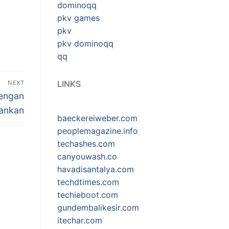
dominoqq
pkv games
pkv
pkv dominoqq
qq
LINKS
NEXT
dengan
ankan
baeckereiweber.com
peoplemagazine.info
techashes.com
canyouwash.co
havadisantalya.com
techdtimes.com
techieboot.com
gundembalikesir.com
itechar.com