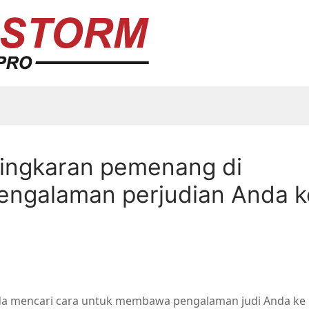
lingkaran pemenang di
engalaman perjudian Anda k
da mencari cara untuk membawa pengalaman judi Anda ke 