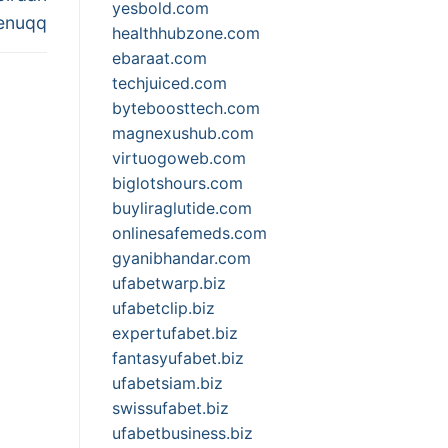
yesbold.com
enuqq
healthhubzone.com
ebaraat.com
techjuiced.com
byteboosttech.com
magnexushub.com
virtuogoweb.com
biglotshours.com
buyliraglutide.com
onlinesafemeds.com
gyanibhandar.com
ufabetwarp.biz
ufabetclip.biz
expertufabet.biz
fantasyufabet.biz
ufabetsiam.biz
swissufabet.biz
ufabetbusiness.biz