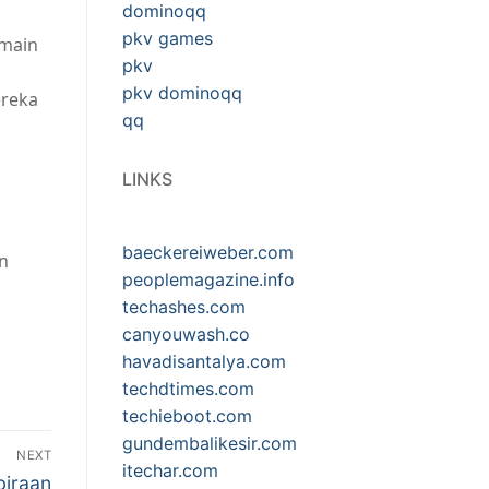
dominoqq
pkv games
emain
pkv
pkv dominoqq
ereka
qq
LINKS
baeckereiweber.com
n
peoplemagazine.info
techashes.com
canyouwash.co
havadisantalya.com
techdtimes.com
techieboot.com
gundembalikesir.com
NEXT
itechar.com
biraan