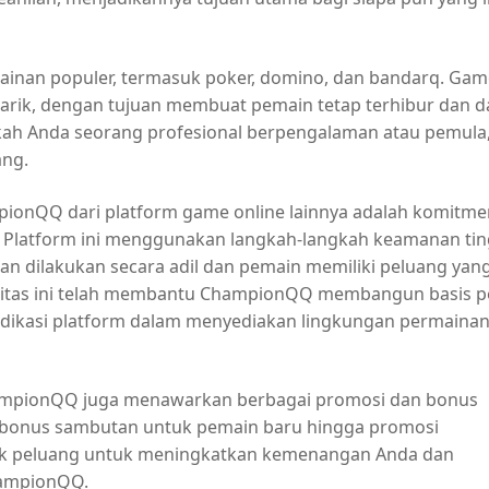
inan populer, termasuk poker, domino, dan bandarq. Gam
narik, dengan tujuan membuat pemain tetap terhibur dan 
akah Anda seorang profesional berpengalaman atau pemula
ang.
ionQQ dari platform game online lainnya adalah komitm
. Platform ini menggunakan langkah-langkah keamanan tin
n dilakukan secara adil dan pemain memiliki peluang yan
ritas ini telah membantu ChampionQQ membangun basis 
edikasi platform dalam menyediakan lingkungan permaina
hampionQQ juga menawarkan berbagai promosi dan bonus
i bonus sambutan untuk pemain baru hingga promosi
yak peluang untuk meningkatkan kemenangan Anda dan
hampionQQ.