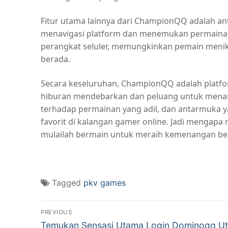
Fitur utama lainnya dari ChampionQQ adalah
menavigasi platform dan menemukan permainan y
perangkat seluler, memungkinkan pemain menik
berada.
Secara keseluruhan, ChampionQQ adalah platfo
hiburan mendebarkan dan peluang untuk menan
terhadap permainan yang adil, dan antarmuka
favorit di kalangan gamer online. Jadi menga
mulailah bermain untuk meraih kemenangan besa
Tagged
pkv games
Post
PREVIOUS
Previous
Temukan Sensasi Utama Login Dominoqq U