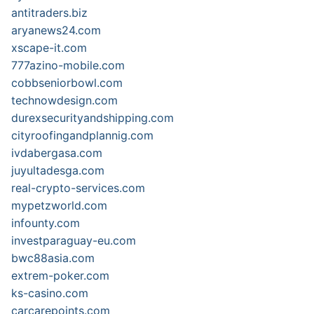
antitraders.biz
aryanews24.com
xscape-it.com
777azino-mobile.com
cobbseniorbowl.com
technowdesign.com
durexsecurityandshipping.com
cityroofingandplannig.com
ivdabergasa.com
juyultadesga.com
real-crypto-services.com
mypetzworld.com
infounty.com
investparaguay-eu.com
bwc88asia.com
extrem-poker.com
ks-casino.com
carcarepoints.com