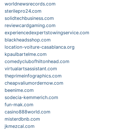
worldnewsrecords.com
sterilepro24.com
solidtechbusiness.com
reviewcardgaming.com
experiencedexpertstowingservice.com
blackheadsshop.com
location-voiture-casablanca.org
kpaulbartelme.com
comedyclubofhiltonhead.com
virtualartsassistant.com
theprimeinfographics.com
cheapvaliumordernow.com
beenime.com
sodecia-kemmerich.com
fun-mak.com
casino888world.com
misterdbnb.com
jkmezcal.com