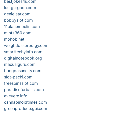
bestjokes4u.com
lustgurgaon.com
geniejaar.com
bobbyslot.com
11placemoulin.com
mintz360.com
mohob.net
weightlossprodigy.com
smarttechyinfo.com
digitalnotebook.org
maxualguru.com
bongdasuncity.com
slot-pachi.com
freespinsslot.com
paradisefurballs.com
aveuere.info
cannabinoidtimes.com
greenproductsgui.com