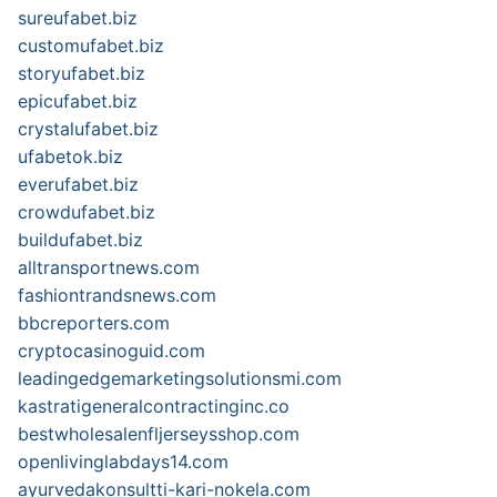
sureufabet.biz
customufabet.biz
storyufabet.biz
epicufabet.biz
crystalufabet.biz
ufabetok.biz
everufabet.biz
crowdufabet.biz
buildufabet.biz
alltransportnews.com
fashiontrandsnews.com
bbcreporters.com
cryptocasinoguid.com
leadingedgemarketingsolutionsmi.com
kastratigeneralcontractinginc.co
bestwholesalenfljerseysshop.com
openlivinglabdays14.com
ayurvedakonsultti-kari-nokela.com