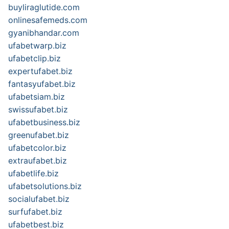
buyliraglutide.com
onlinesafemeds.com
gyanibhandar.com
ufabetwarp.biz
ufabetclip.biz
expertufabet.biz
fantasyufabet.biz
ufabetsiam.biz
swissufabet.biz
ufabetbusiness.biz
greenufabet.biz
ufabetcolor.biz
extraufabet.biz
ufabetlife.biz
ufabetsolutions.biz
socialufabet.biz
surfufabet.biz
ufabetbest.biz