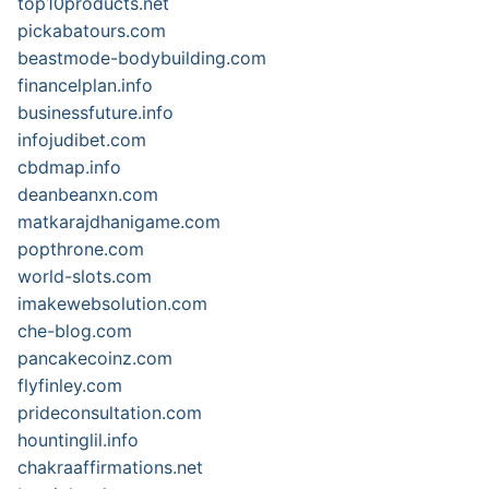
top10products.net
pickabatours.com
beastmode-bodybuilding.com
financelplan.info
businessfuture.info
infojudibet.com
cbdmap.info
deanbeanxn.com
matkarajdhanigame.com
popthrone.com
world-slots.com
imakewebsolution.com
che-blog.com
pancakecoinz.com
flyfinley.com
prideconsultation.com
hountinglil.info
chakraaffirmations.net