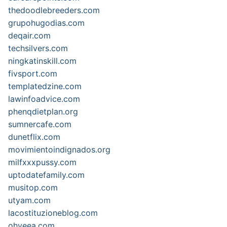
thedoodlebreeders.com
grupohugodias.com
deqair.com
techsilvers.com
ningkatinskill.com
fivsport.com
templatedzine.com
lawinfoadvice.com
phenqdietplan.org
sumnercafe.com
dunetflix.com
movimientoindignados.org
milfxxxpussy.com
uptodatefamily.com
musitop.com
utyam.com
lacostituzioneblog.com
ohyeea.com