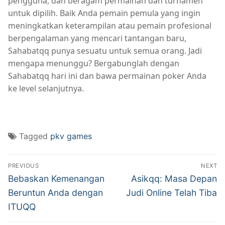
pengguna, dan beragam permainan dan turnamen
untuk dipilih. Baik Anda pemain pemula yang ingin
meningkatkan keterampilan atau pemain profesional
berpengalaman yang mencari tantangan baru,
Sahabatqq punya sesuatu untuk semua orang. Jadi
mengapa menunggu? Bergabunglah dengan
Sahabatqq hari ini dan bawa permainan poker Anda
ke level selanjutnya.
Tagged
pkv games
Post
PREVIOUS
NEXT
navigation
Previous
Next
Bebaskan Kemenangan
Asikqq: Masa Depan
post:
post:
Beruntun Anda dengan
Judi Online Telah Tiba
ITUQQ