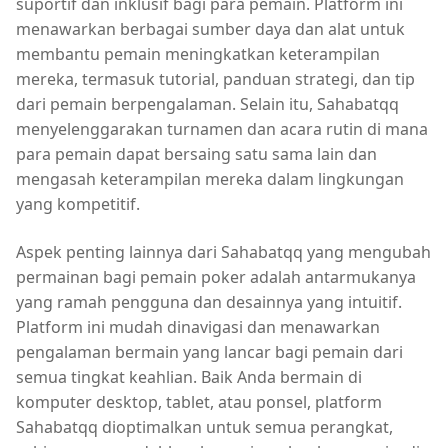
suportif dan inklusif bagi para pemain. Platform ini
menawarkan berbagai sumber daya dan alat untuk
membantu pemain meningkatkan keterampilan
mereka, termasuk tutorial, panduan strategi, dan tip
dari pemain berpengalaman. Selain itu, Sahabatqq
menyelenggarakan turnamen dan acara rutin di mana
para pemain dapat bersaing satu sama lain dan
mengasah keterampilan mereka dalam lingkungan
yang kompetitif.
Aspek penting lainnya dari Sahabatqq yang mengubah
permainan bagi pemain poker adalah antarmukanya
yang ramah pengguna dan desainnya yang intuitif.
Platform ini mudah dinavigasi dan menawarkan
pengalaman bermain yang lancar bagi pemain dari
semua tingkat keahlian. Baik Anda bermain di
komputer desktop, tablet, atau ponsel, platform
Sahabatqq dioptimalkan untuk semua perangkat,