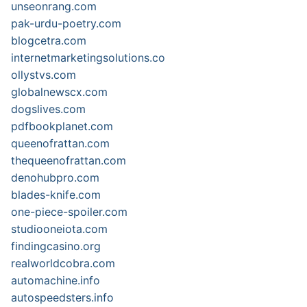
unseonrang.com
pak-urdu-poetry.com
blogcetra.com
internetmarketingsolutions.co
ollystvs.com
globalnewscx.com
dogslives.com
pdfbookplanet.com
queenofrattan.com
thequeenofrattan.com
denohubpro.com
blades-knife.com
one-piece-spoiler.com
studiooneiota.com
findingcasino.org
realworldcobra.com
automachine.info
autospeedsters.info