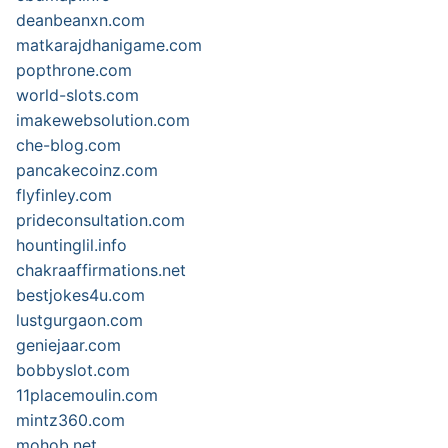
deanbeanxn.com
matkarajdhanigame.com
popthrone.com
world-slots.com
imakewebsolution.com
che-blog.com
pancakecoinz.com
flyfinley.com
prideconsultation.com
hountinglil.info
chakraaffirmations.net
bestjokes4u.com
lustgurgaon.com
geniejaar.com
bobbyslot.com
11placemoulin.com
mintz360.com
mohob.net