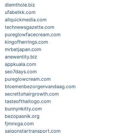
diemthole.biz
ufabetkk.com
allquickmedia.com
technewsgazette.com
pureglowfacecream.com
kingofherrings.com
mrbetjapan.com
anewentity.biz
appkuala.com
seo7days.com
pureglowcream.com
bloemenbezorgenvandaag.com
secrettohairgrowth.com
tasteofthaitogo.com
bunnynkitty.com
bezopasnik.org
fjmnxga.com
saigonstartransport.com