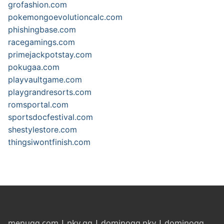
grofashion.com
pokemongoevolutioncalc.com
phishingbase.com
racegamings.com
primejackpotstay.com
pokugaa.com
playvaultgame.com
playgrandresorts.com
romsportal.com
sportsdocfestival.com
shestylestore.com
thingsiwontfinish.com
menuqq.com
|
pkv qq
|
dominoqq pkv
|
dominoqq