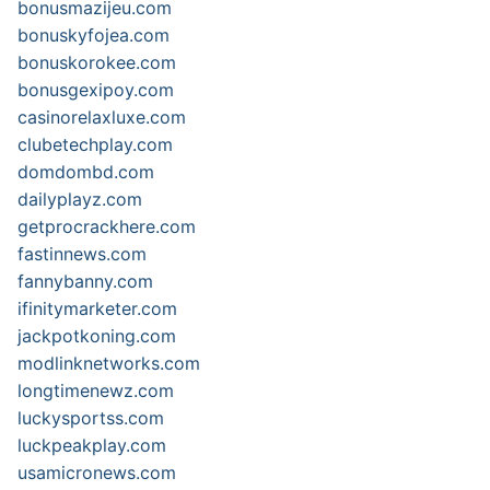
bonusmazijeu.com
bonuskyfojea.com
bonuskorokee.com
bonusgexipoy.com
casinorelaxluxe.com
clubetechplay.com
domdombd.com
dailyplayz.com
getprocrackhere.com
fastinnews.com
fannybanny.com
ifinitymarketer.com
jackpotkoning.com
modlinknetworks.com
longtimenewz.com
luckysportss.com
luckpeakplay.com
usamicronews.com