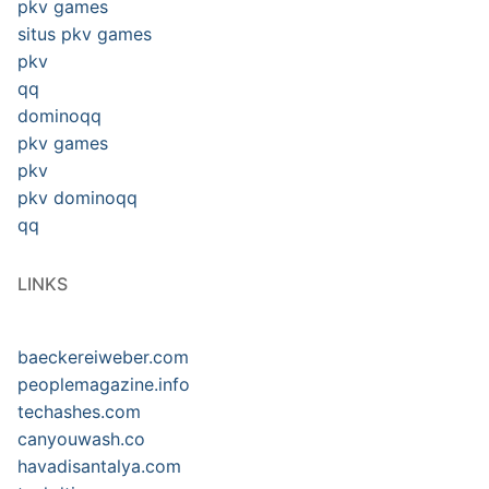
pkv games
situs pkv games
pkv
qq
dominoqq
pkv games
pkv
pkv dominoqq
qq
LINKS
baeckereiweber.com
peoplemagazine.info
techashes.com
canyouwash.co
havadisantalya.com