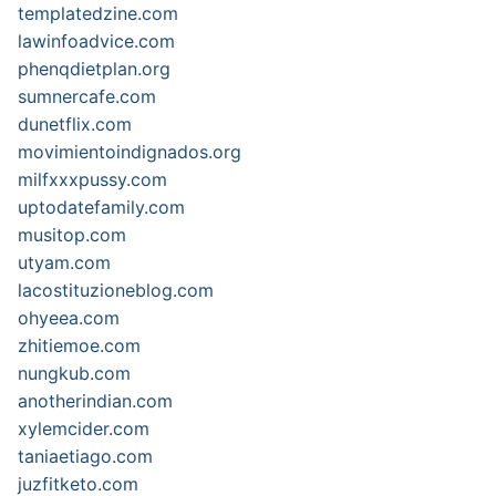
templatedzine.com
lawinfoadvice.com
phenqdietplan.org
sumnercafe.com
dunetflix.com
movimientoindignados.org
milfxxxpussy.com
uptodatefamily.com
musitop.com
utyam.com
lacostituzioneblog.com
ohyeea.com
zhitiemoe.com
nungkub.com
anotherindian.com
xylemcider.com
taniaetiago.com
juzfitketo.com