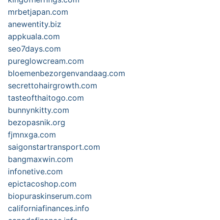
mrbetjapan.com
anewentity.biz
appkuala.com
seo7days.com
pureglowcream.com
bloemenbezorgenvandaag.com
secrettohairgrowth.com
tasteofthaitogo.com
bunnynkitty.com
bezopasnik.org
fjmnxga.com
saigonstartransport.com
bangmaxwin.com
infonetive.com
epictacoshop.com
biopuraskinserum.com
californiafinances.info