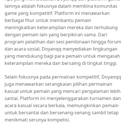
lainnya adalah fokusnya dalam membina komunitas
game yang kompetitif. Platform ini menawarkan
berbagai fitur untuk membantu pemain
meningkatkan keterampilan mereka dan terhubung
dengan pemain lain yang berpikiran sama. Dari
program pelatihan dan sesi pembinaan hingga forum
dan acara sosial, Doyanqq menyediakan lingkungan
yang mendukung bagi para pemain untuk mengasah
keterampilan mereka dan bersaing di tingkat tinggi.
Selain fokusnya pada permainan kompetitif, Doyanqq
juga menawarkan serangkaian pilihan permainan
kasual untuk pemain yang mencari pengalaman lebih
santai. Platform ini menyelenggarakan turnamen dan
acara kasual secara berkala, memungkinkan pemain
untuk bersantai dan bersenang-senang sambil tetap
menikmati serunya kompetisi.