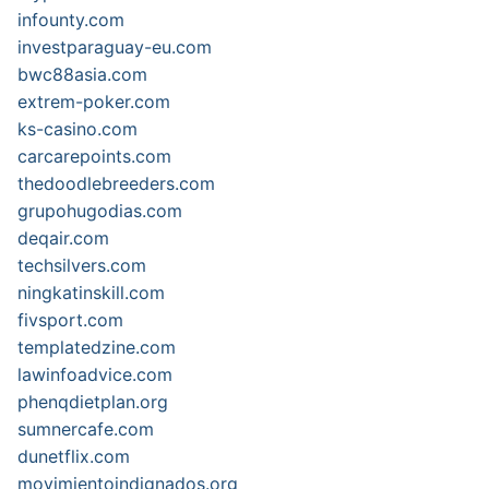
infounty.com
investparaguay-eu.com
bwc88asia.com
extrem-poker.com
ks-casino.com
carcarepoints.com
thedoodlebreeders.com
grupohugodias.com
deqair.com
techsilvers.com
ningkatinskill.com
fivsport.com
templatedzine.com
lawinfoadvice.com
phenqdietplan.org
sumnercafe.com
dunetflix.com
movimientoindignados.org