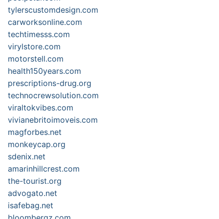
tylerscustomdesign.com
carworksonline.com
techtimesss.com
virylstore.com
motorstell.com
health150years.com
prescriptions-drug.org
technocrewsolution.com
viraltokvibes.com
vivianebritoimoveis.com
magforbes.net
monkeycap.org
sdenix.net
amarinhillcrest.com
the-tourist.org
advogato.net
isafebag.net
bloombergz.com