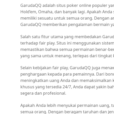
GarudaQQ adalah situs poker online populer 
Hold’em, Omaha, dan banyak lagi. Apakah Anda
memiliki sesuatu untuk semua orang. Dengan 
GarudaQQ memberikan pengalaman bermain yan
Salah satu fitur utama yang membedakan Garuda
terhadap fair play. Situs ini menggunakan sis
memastikan bahwa semua permainan benar-benar
yang sama untuk menang, terlepas dari tingkat
Selain kebijakan fair play, GarudaQQ juga me
penghargaan kepada para pemainnya. Dari bonu
meningkatkan uang Anda dan memaksimalkan ke
khusus yang tersedia 24/7, Anda dapat yakin b
segera dan profesional.
Apakah Anda lebih menyukai permainan uang, t
semua orang. Dengan beragam taruhan dan jeni