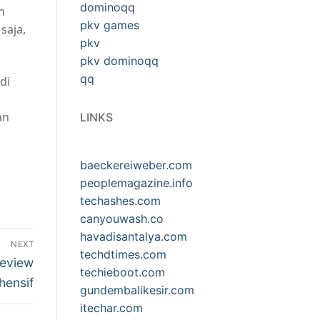
dominoqq
n
pkv games
saja,
pkv
pkv dominoqq
qq
di
an
LINKS
baeckereiweber.com
peoplemagazine.info
techashes.com
canyouwash.co
havadisantalya.com
NEXT
techdtimes.com
Review
techieboot.com
ensif
gundembalikesir.com
itechar.com