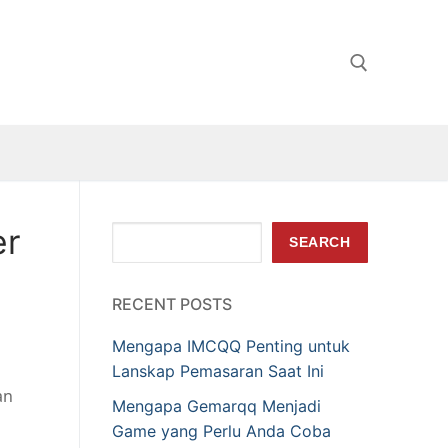
Search for:
er
Search
SEARCH
RECENT POSTS
Mengapa IMCQQ Penting untuk
Lanskap Pemasaran Saat Ini
an
Mengapa Gemarqq Menjadi
Game yang Perlu Anda Coba