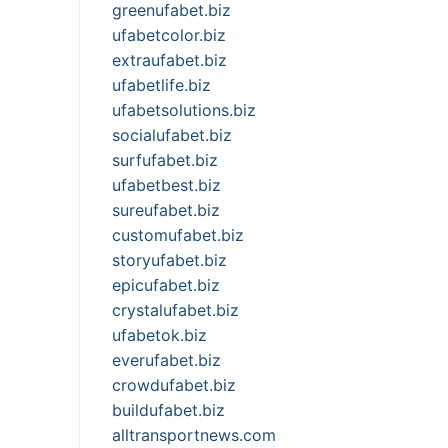
greenufabet.biz
ufabetcolor.biz
extraufabet.biz
ufabetlife.biz
ufabetsolutions.biz
socialufabet.biz
surfufabet.biz
ufabetbest.biz
sureufabet.biz
customufabet.biz
storyufabet.biz
epicufabet.biz
crystalufabet.biz
ufabetok.biz
everufabet.biz
crowdufabet.biz
buildufabet.biz
alltransportnews.com