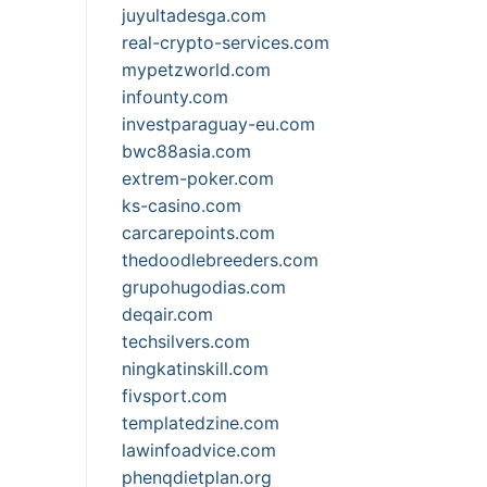
juyultadesga.com
real-crypto-services.com
mypetzworld.com
infounty.com
investparaguay-eu.com
bwc88asia.com
extrem-poker.com
ks-casino.com
carcarepoints.com
thedoodlebreeders.com
grupohugodias.com
deqair.com
techsilvers.com
ningkatinskill.com
fivsport.com
templatedzine.com
lawinfoadvice.com
phenqdietplan.org