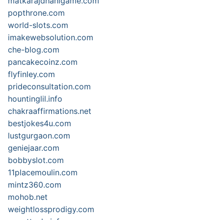
matkarajdhanigame.com
popthrone.com
world-slots.com
imakewebsolution.com
che-blog.com
pancakecoinz.com
flyfinley.com
prideconsultation.com
hountinglil.info
chakraaffirmations.net
bestjokes4u.com
lustgurgaon.com
geniejaar.com
bobbyslot.com
11placemoulin.com
mintz360.com
mohob.net
weightlossprodigy.com