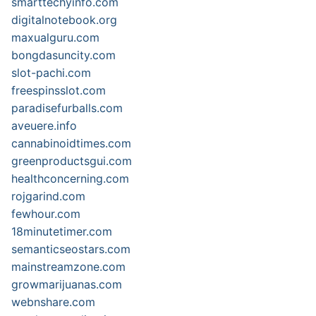
smarttechyinfo.com
digitalnotebook.org
maxualguru.com
bongdasuncity.com
slot-pachi.com
freespinsslot.com
paradisefurballs.com
aveuere.info
cannabinoidtimes.com
greenproductsgui.com
healthconcerning.com
rojgarind.com
fewhour.com
18minutetimer.com
semanticseostars.com
mainstreamzone.com
growmarijuanas.com
webnshare.com