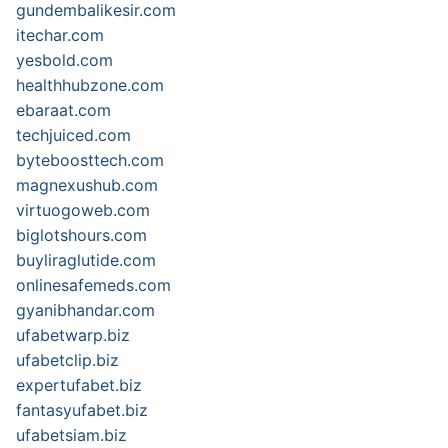
gundembalikesir.com
itechar.com
yesbold.com
healthhubzone.com
ebaraat.com
techjuiced.com
byteboosttech.com
magnexushub.com
virtuogoweb.com
biglotshours.com
buyliraglutide.com
onlinesafemeds.com
gyanibhandar.com
ufabetwarp.biz
ufabetclip.biz
expertufabet.biz
fantasyufabet.biz
ufabetsiam.biz