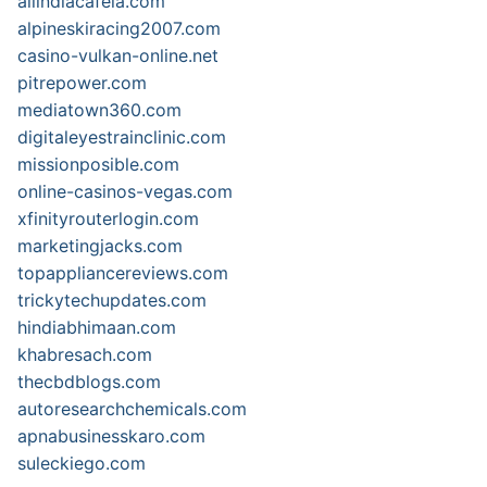
allindiacafela.com
alpineskiracing2007.com
casino-vulkan-online.net
pitrepower.com
mediatown360.com
digitaleyestrainclinic.com
missionposible.com
online-casinos-vegas.com
xfinityrouterlogin.com
marketingjacks.com
topappliancereviews.com
trickytechupdates.com
hindiabhimaan.com
khabresach.com
thecbdblogs.com
autoresearchchemicals.com
apnabusinesskaro.com
suleckiego.com