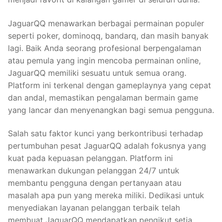
JaguarQQ menawarkan berbagai permainan populer
seperti poker, dominoqq, bandarq, dan masih banyak
lagi. Baik Anda seorang profesional berpengalaman
atau pemula yang ingin mencoba permainan online,
JaguarQQ memiliki sesuatu untuk semua orang.
Platform ini terkenal dengan gameplaynya yang cepat
dan andal, memastikan pengalaman bermain game
yang lancar dan menyenangkan bagi semua pengguna.
Salah satu faktor kunci yang berkontribusi terhadap
pertumbuhan pesat JaguarQQ adalah fokusnya yang
kuat pada kepuasan pelanggan. Platform ini
menawarkan dukungan pelanggan 24/7 untuk
membantu pengguna dengan pertanyaan atau
masalah apa pun yang mereka miliki. Dedikasi untuk
menyediakan layanan pelanggan terbaik telah
membuat JaguarQQ mendapatkan pengikut setia