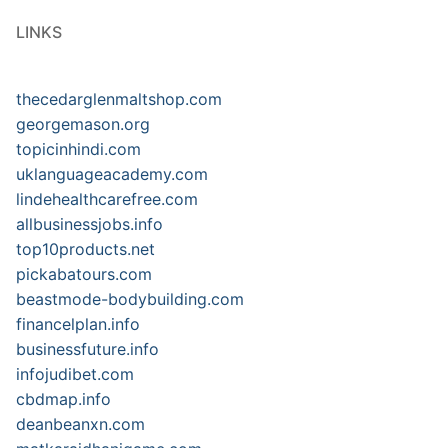
LINKS
thecedarglenmaltshop.com
georgemason.org
topicinhindi.com
uklanguageacademy.com
lindehealthcarefree.com
allbusinessjobs.info
top10products.net
pickabatours.com
beastmode-bodybuilding.com
financelplan.info
businessfuture.info
infojudibet.com
cbdmap.info
deanbeanxn.com