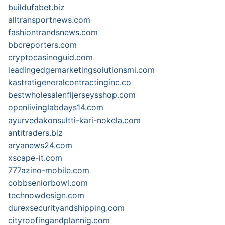
buildufabet.biz
alltransportnews.com
fashiontrandsnews.com
bbcreporters.com
cryptocasinoguid.com
leadingedgemarketingsolutionsmi.com
kastratigeneralcontractinginc.co
bestwholesalenfljerseysshop.com
openlivinglabdays14.com
ayurvedakonsultti-kari-nokela.com
antitraders.biz
aryanews24.com
xscape-it.com
777azino-mobile.com
cobbseniorbowl.com
technowdesign.com
durexsecurityandshipping.com
cityroofingandplannig.com