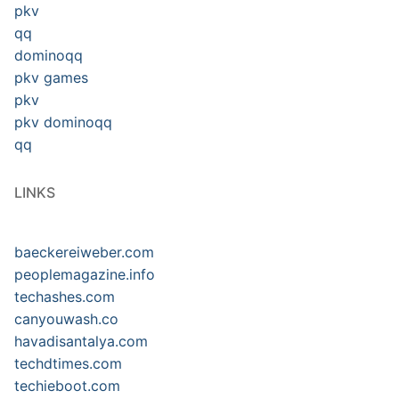
pkv
qq
dominoqq
pkv games
pkv
pkv dominoqq
qq
LINKS
baeckereiweber.com
peoplemagazine.info
techashes.com
canyouwash.co
havadisantalya.com
techdtimes.com
techieboot.com