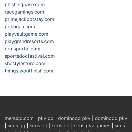
phishingbase.com
racegamings.com
primejackpotstay.com
pokugaa.com
playvaultgame.com
playgrandresorts.com
romsportal.com
sportsdocfestival.com
shestylestore.com
thingsiwontfinish.com
menuqq.com
|
pkv qq
|
dominoqq pkv
|
dominoqq pkv
|
situs qq
|
situs qq
|
situs qq
|
situs pkv games
|
situs