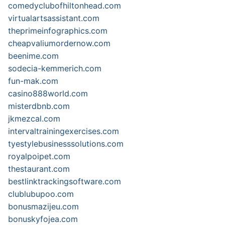
comedyclubofhiltonhead.com
virtualartsassistant.com
theprimeinfographics.com
cheapvaliumordernow.com
beenime.com
sodecia-kemmerich.com
fun-mak.com
casino888world.com
misterdbnb.com
jkmezcal.com
intervaltrainingexercises.com
tyestylebusinesssolutions.com
royalpoipet.com
thestaurant.com
bestlinktrackingsoftware.com
clublubupoo.com
bonusmazijeu.com
bonuskyfojea.com