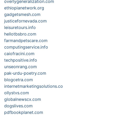
overlygeneralization.com
ethiopianetwork.org
gadgetsmesh.com
justicefornevada.com
leisuretours.info
hellotbsbro.com
farmandpetscare.com
computingservice.info
caiofracini.com
techpositive.info
unseonrang.com
pak-urdu-poetry.com
blogcetra.com
internetmarketingsolutions.co
ollystvs.com
globalnewscx.com
dogslives.com
pdfbookplanet.com