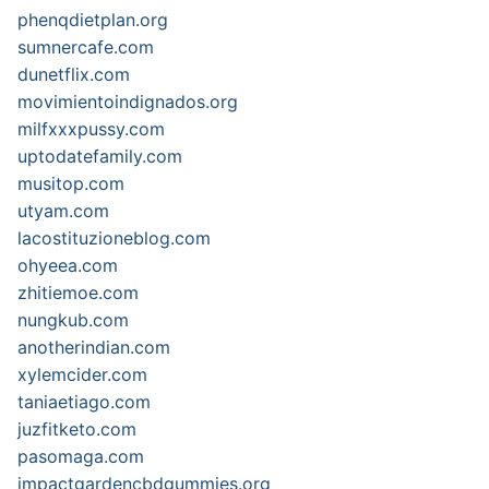
phenqdietplan.org
sumnercafe.com
dunetflix.com
movimientoindignados.org
milfxxxpussy.com
uptodatefamily.com
musitop.com
utyam.com
lacostituzioneblog.com
ohyeea.com
zhitiemoe.com
nungkub.com
anotherindian.com
xylemcider.com
taniaetiago.com
juzfitketo.com
pasomaga.com
impactgardencbdgummies.org