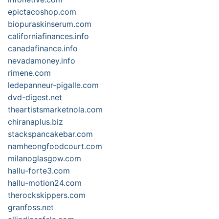
epictacoshop.com
biopuraskinserum.com
californiafinances.info
canadafinance.info
nevadamoney.info
rimene.com
ledepanneur-pigalle.com
dvd-digest.net
theartistsmarketnola.com
chiranaplus.biz
stackspancakebar.com
namheongfoodcourt.com
milanoglasgow.com
hallu-forte3.com
hallu-motion24.com
therockskippers.com
granfoss.net