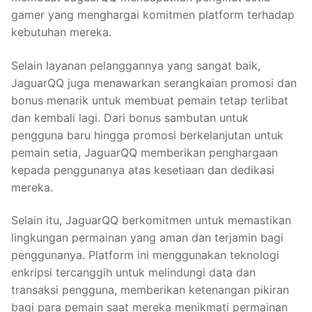
gamer yang menghargai komitmen platform terhadap
kebutuhan mereka.
Selain layanan pelanggannya yang sangat baik,
JaguarQQ juga menawarkan serangkaian promosi dan
bonus menarik untuk membuat pemain tetap terlibat
dan kembali lagi. Dari bonus sambutan untuk
pengguna baru hingga promosi berkelanjutan untuk
pemain setia, JaguarQQ memberikan penghargaan
kepada penggunanya atas kesetiaan dan dedikasi
mereka.
Selain itu, JaguarQQ berkomitmen untuk memastikan
lingkungan permainan yang aman dan terjamin bagi
penggunanya. Platform ini menggunakan teknologi
enkripsi tercanggih untuk melindungi data dan
transaksi pengguna, memberikan ketenangan pikiran
bagi para pemain saat mereka menikmati permainan