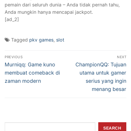
pemain dari seluruh dunia – Anda tidak pernah tahu,
Anda mungkin hanya mencapai jackpot.
[ad_2]
Tagged
pkv games
,
slot
Post
PREVIOUS
NEXT
navigation
Previous
Next
Murniqq: Game kuno
ChampionQQ: Tujuan
post:
post:
membuat comeback di
utama untuk gamer
zaman modern
serius yang ingin
menang besar
Search
SEARCH