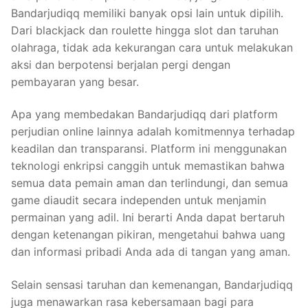
Bandarjudiqq memiliki banyak opsi lain untuk dipilih.
Dari blackjack dan roulette hingga slot dan taruhan
olahraga, tidak ada kekurangan cara untuk melakukan
aksi dan berpotensi berjalan pergi dengan
pembayaran yang besar.
Apa yang membedakan Bandarjudiqq dari platform
perjudian online lainnya adalah komitmennya terhadap
keadilan dan transparansi. Platform ini menggunakan
teknologi enkripsi canggih untuk memastikan bahwa
semua data pemain aman dan terlindungi, dan semua
game diaudit secara independen untuk menjamin
permainan yang adil. Ini berarti Anda dapat bertaruh
dengan ketenangan pikiran, mengetahui bahwa uang
dan informasi pribadi Anda ada di tangan yang aman.
Selain sensasi taruhan dan kemenangan, Bandarjudiqq
juga menawarkan rasa kebersamaan bagi para