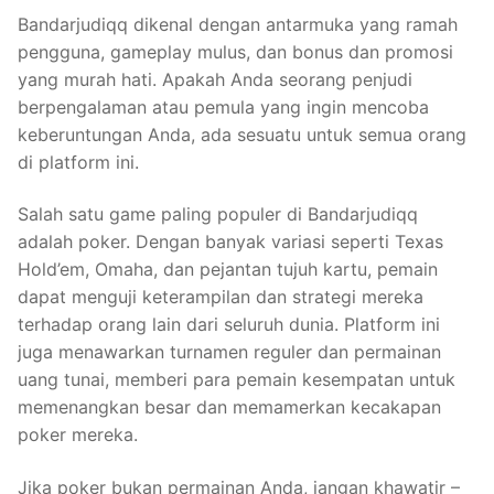
Bandarjudiqq dikenal dengan antarmuka yang ramah
pengguna, gameplay mulus, dan bonus dan promosi
yang murah hati. Apakah Anda seorang penjudi
berpengalaman atau pemula yang ingin mencoba
keberuntungan Anda, ada sesuatu untuk semua orang
di platform ini.
Salah satu game paling populer di Bandarjudiqq
adalah poker. Dengan banyak variasi seperti Texas
Hold’em, Omaha, dan pejantan tujuh kartu, pemain
dapat menguji keterampilan dan strategi mereka
terhadap orang lain dari seluruh dunia. Platform ini
juga menawarkan turnamen reguler dan permainan
uang tunai, memberi para pemain kesempatan untuk
memenangkan besar dan memamerkan kecakapan
poker mereka.
Jika poker bukan permainan Anda, jangan khawatir –