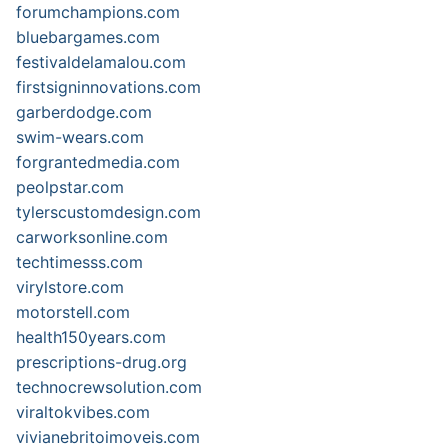
forumchampions.com
bluebargames.com
festivaldelamalou.com
firstsigninnovations.com
garberdodge.com
swim-wears.com
forgrantedmedia.com
peolpstar.com
tylerscustomdesign.com
carworksonline.com
techtimesss.com
virylstore.com
motorstell.com
health150years.com
prescriptions-drug.org
technocrewsolution.com
viraltokvibes.com
vivianebritoimoveis.com