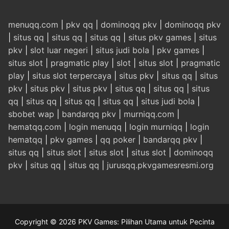
menuqq.com
|
pkv qq
|
dominoqq pkv
|
dominoqq pkv
|
situs qq
|
situs qq
|
situs qq
|
situs pkv games
|
situs
pkv
|
slot luar negeri
|
situs judi bola
|
pkv games
|
situs slot
|
pragmatic play
|
slot
|
situs slot
|
pragmatic
play
|
situs slot terpercaya
|
situs pkv
|
situs qq
|
situs
pkv
|
situs pkv
|
situs pkv
|
situs qq
|
situs qq
|
situs
qq
|
situs qq
|
situs qq
|
situs qq
|
situs judi bola
|
sbobet wap
|
bandarqq pkv
|
murniqq.com
|
hematqq.com
|
login menuqq
|
login murniqq
|
login
hematqq
|
pkv games
|
qq poker
|
bandarqq pkv
|
situs qq
|
situs slot
|
situs slot
|
situs slot
|
dominoqq
pkv
|
situs qq
|
situs qq
|
jurusqq.pkvgamesresmi.org
Copyright © 2026 PKV Games: Pilihan Utama untuk Pecinta