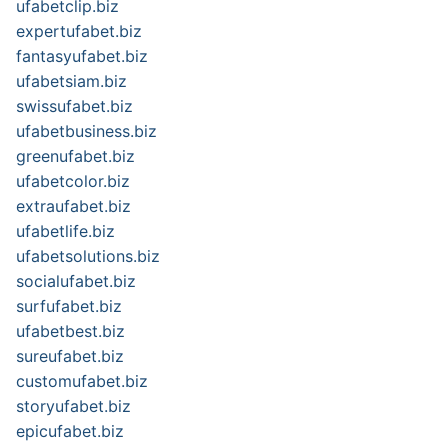
ufabetclip.biz
expertufabet.biz
fantasyufabet.biz
ufabetsiam.biz
swissufabet.biz
ufabetbusiness.biz
greenufabet.biz
ufabetcolor.biz
extraufabet.biz
ufabetlife.biz
ufabetsolutions.biz
socialufabet.biz
surfufabet.biz
ufabetbest.biz
sureufabet.biz
customufabet.biz
storyufabet.biz
epicufabet.biz