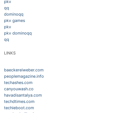
pkv
qq
dominoqq
pkv games
pkv
pkv dominoqq
qq
LINKS
baeckereiweber.com
peoplemagazine.info
techashes.com
canyouwash.co
havadisantalya.com
techdtimes.com
techieboot.com