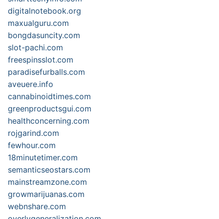
digitalnotebook.org
maxualguru.com
bongdasuncity.com
slot-pachi.com
freespinsslot.com
paradisefurballs.com
aveuere.info
cannabinoidtimes.com
greenproductsgui.com
healthconcerning.com
rojgarind.com
fewhour.com
18minutetimer.com
semanticseostars.com
mainstreamzone.com
growmarijuanas.com
webnshare.com
overlygeneralization.com