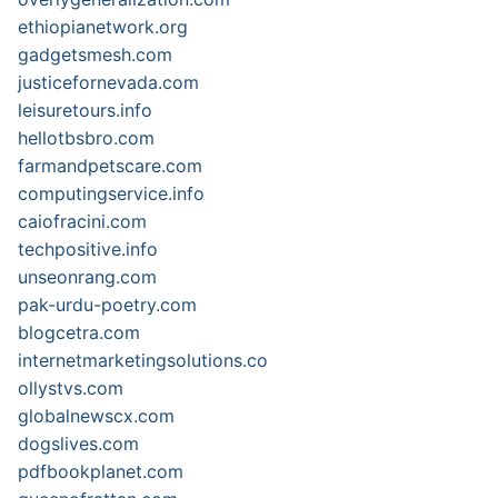
ethiopianetwork.org
gadgetsmesh.com
justicefornevada.com
leisuretours.info
hellotbsbro.com
farmandpetscare.com
computingservice.info
caiofracini.com
techpositive.info
unseonrang.com
pak-urdu-poetry.com
blogcetra.com
internetmarketingsolutions.co
ollystvs.com
globalnewscx.com
dogslives.com
pdfbookplanet.com