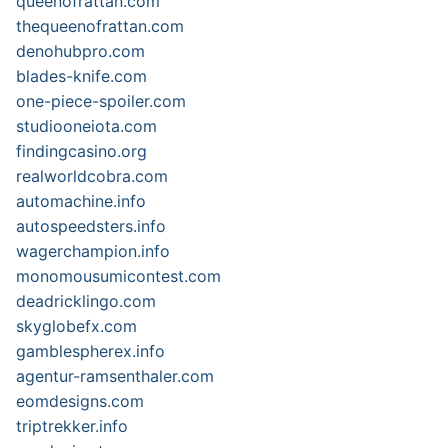
queenofrattan.com
thequeenofrattan.com
denohubpro.com
blades-knife.com
one-piece-spoiler.com
studiooneiota.com
findingcasino.org
realworldcobra.com
automachine.info
autospeedsters.info
wagerchampion.info
monomousumicontest.com
deadricklingo.com
skyglobefx.com
gamblespherex.info
agentur-ramsenthaler.com
eomdesigns.com
triptrekker.info