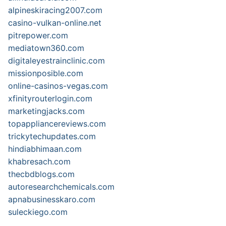
alpineskiracing2007.com
casino-vulkan-online.net
pitrepower.com
mediatown360.com
digitaleyestrainclinic.com
missionposible.com
online-casinos-vegas.com
xfinityrouterlogin.com
marketingjacks.com
topappliancereviews.com
trickytechupdates.com
hindiabhimaan.com
khabresach.com
thecbdblogs.com
autoresearchchemicals.com
apnabusinesskaro.com
suleckiego.com