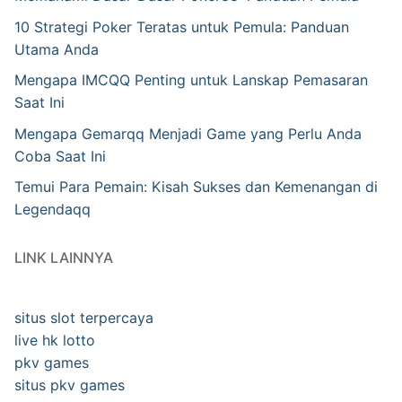
10 Strategi Poker Teratas untuk Pemula: Panduan
Utama Anda
Mengapa IMCQQ Penting untuk Lanskap Pemasaran
Saat Ini
Mengapa Gemarqq Menjadi Game yang Perlu Anda
Coba Saat Ini
Temui Para Pemain: Kisah Sukses dan Kemenangan di
Legendaqq
LINK LAINNYA
situs slot terpercaya
live hk lotto
pkv games
situs pkv games