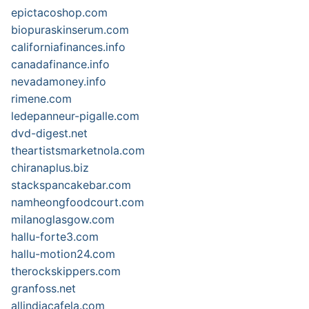
epictacoshop.com
biopuraskinserum.com
californiafinances.info
canadafinance.info
nevadamoney.info
rimene.com
ledepanneur-pigalle.com
dvd-digest.net
theartistsmarketnola.com
chiranaplus.biz
stackspancakebar.com
namheongfoodcourt.com
milanoglasgow.com
hallu-forte3.com
hallu-motion24.com
therockskippers.com
granfoss.net
allindiacafela.com