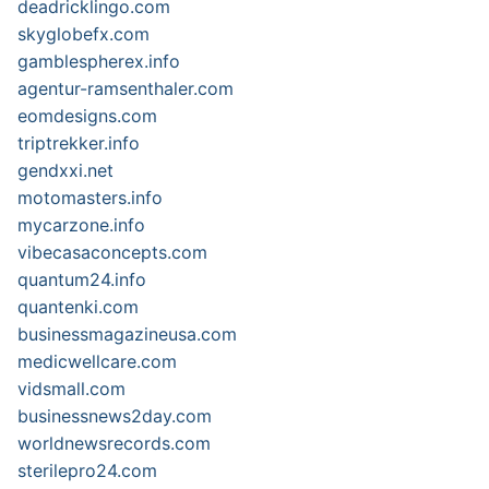
deadricklingo.com
skyglobefx.com
gamblespherex.info
agentur-ramsenthaler.com
eomdesigns.com
triptrekker.info
gendxxi.net
motomasters.info
mycarzone.info
vibecasaconcepts.com
quantum24.info
quantenki.com
businessmagazineusa.com
medicwellcare.com
vidsmall.com
businessnews2day.com
worldnewsrecords.com
sterilepro24.com