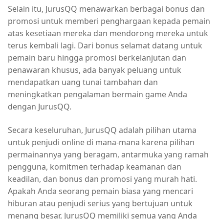
Selain itu, JurusQQ menawarkan berbagai bonus dan
promosi untuk memberi penghargaan kepada pemain
atas kesetiaan mereka dan mendorong mereka untuk
terus kembali lagi. Dari bonus selamat datang untuk
pemain baru hingga promosi berkelanjutan dan
penawaran khusus, ada banyak peluang untuk
mendapatkan uang tunai tambahan dan
meningkatkan pengalaman bermain game Anda
dengan JurusQQ.
Secara keseluruhan, JurusQQ adalah pilihan utama
untuk penjudi online di mana-mana karena pilihan
permainannya yang beragam, antarmuka yang ramah
pengguna, komitmen terhadap keamanan dan
keadilan, dan bonus dan promosi yang murah hati.
Apakah Anda seorang pemain biasa yang mencari
hiburan atau penjudi serius yang bertujuan untuk
menang besar, JurusQQ memiliki semua yang Anda