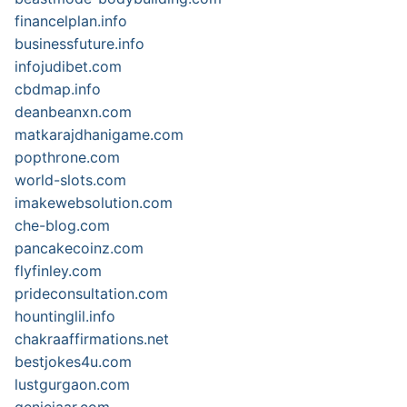
financelplan.info
businessfuture.info
infojudibet.com
cbdmap.info
deanbeanxn.com
matkarajdhanigame.com
popthrone.com
world-slots.com
imakewebsolution.com
che-blog.com
pancakecoinz.com
flyfinley.com
prideconsultation.com
hountinglil.info
chakraaffirmations.net
bestjokes4u.com
lustgurgaon.com
geniejaar.com