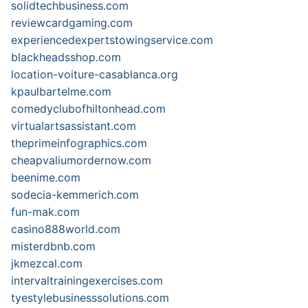
solidtechbusiness.com
reviewcardgaming.com
experiencedexpertstowingservice.com
blackheadsshop.com
location-voiture-casablanca.org
kpaulbartelme.com
comedyclubofhiltonhead.com
virtualartsassistant.com
theprimeinfographics.com
cheapvaliumordernow.com
beenime.com
sodecia-kemmerich.com
fun-mak.com
casino888world.com
misterdbnb.com
jkmezcal.com
intervaltrainingexercises.com
tyestylebusinesssolutions.com