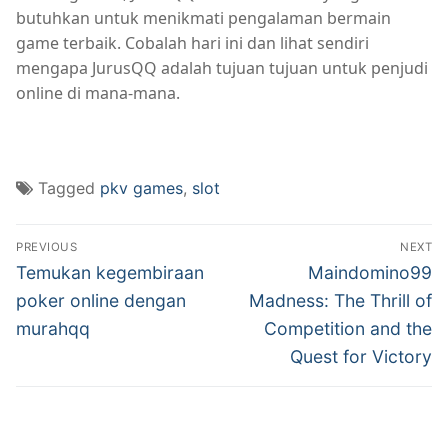
butuhkan untuk menikmati pengalaman bermain
game terbaik. Cobalah hari ini dan lihat sendiri
mengapa JurusQQ adalah tujuan tujuan untuk penjudi
online di mana-mana.
Tagged
pkv games
,
slot
Post
PREVIOUS
NEXT
navigation
Previous
Next
Temukan kegembiraan
Maindomino99
post:
post:
poker online dengan
Madness: The Thrill of
murahqq
Competition and the
Quest for Victory