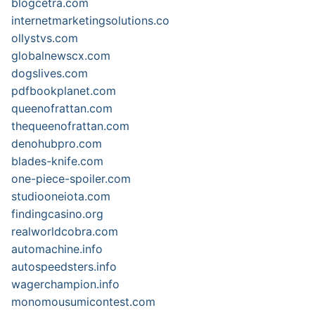
blogcetra.com
internetmarketingsolutions.co
ollystvs.com
globalnewscx.com
dogslives.com
pdfbookplanet.com
queenofrattan.com
thequeenofrattan.com
denohubpro.com
blades-knife.com
one-piece-spoiler.com
studiooneiota.com
findingcasino.org
realworldcobra.com
automachine.info
autospeedsters.info
wagerchampion.info
monomousumicontest.com