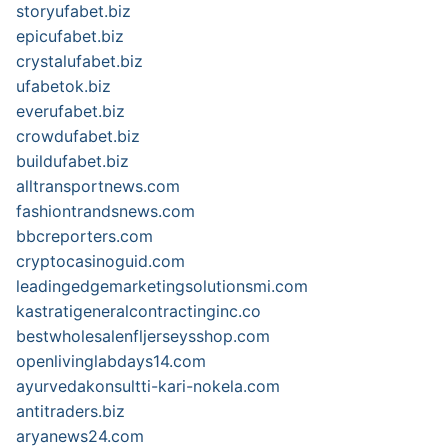
storyufabet.biz
epicufabet.biz
crystalufabet.biz
ufabetok.biz
everufabet.biz
crowdufabet.biz
buildufabet.biz
alltransportnews.com
fashiontrandsnews.com
bbcreporters.com
cryptocasinoguid.com
leadingedgemarketingsolutionsmi.com
kastratigeneralcontractinginc.co
bestwholesalenfljerseysshop.com
openlivinglabdays14.com
ayurvedakonsultti-kari-nokela.com
antitraders.biz
aryanews24.com