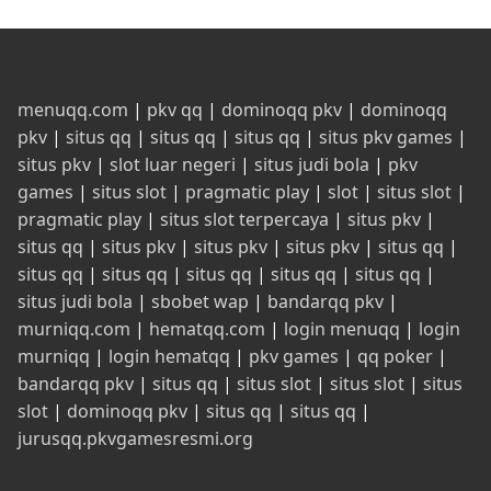
menuqq.com
|
pkv qq
|
dominoqq pkv
|
dominoqq
pkv
|
situs qq
|
situs qq
|
situs qq
|
situs pkv games
|
situs pkv
|
slot luar negeri
|
situs judi bola
|
pkv
games
|
situs slot
|
pragmatic play
|
slot
|
situs slot
|
pragmatic play
|
situs slot terpercaya
|
situs pkv
|
situs qq
|
situs pkv
|
situs pkv
|
situs pkv
|
situs qq
|
situs qq
|
situs qq
|
situs qq
|
situs qq
|
situs qq
|
situs judi bola
|
sbobet wap
|
bandarqq pkv
|
murniqq.com
|
hematqq.com
|
login menuqq
|
login
murniqq
|
login hematqq
|
pkv games
|
qq poker
|
bandarqq pkv
|
situs qq
|
situs slot
|
situs slot
|
situs
slot
|
dominoqq pkv
|
situs qq
|
situs qq
|
jurusqq.pkvgamesresmi.org