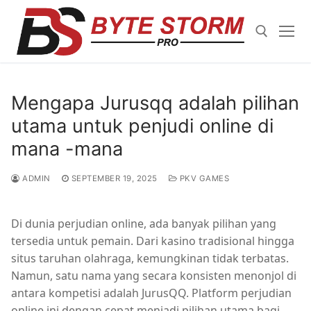
Skip
to
content
Search for:
Mengapa Jurusqq adalah pilihan
utama untuk penjudi online di
mana -mana
ADMIN
SEPTEMBER 19, 2025
PKV GAMES
Di dunia perjudian online, ada banyak pilihan yang
tersedia untuk pemain. Dari kasino tradisional hingga
situs taruhan olahraga, kemungkinan tidak terbatas.
Namun, satu nama yang secara konsisten menonjol di
antara kompetisi adalah JurusQQ. Platform perjudian
online ini dengan cepat menjadi pilihan utama bagi