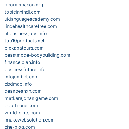
georgemason.org
topicinhindi.com
uklanguageacademy.com
lindehealthcarefree.com
allbusinessjobs.info
top10products.net
pickabatours.com
beastmode-bodybuilding.com
financelplan.info
businessfuture.info
infojudibet.com
cbdmap.info
deanbeanxn.com
matkarajdhanigame.com
popthrone.com
world-slots.com
imakewebsolution.com
che-blog.com