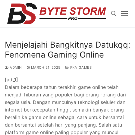
Skip
to
content
Search for:
Menjelajahi Bangkitnya Datukqq:
Fenomena Gaming Online
ADMIN
MARCH 21, 2025
PKV GAMES
[ad_1]
Dalam beberapa tahun terakhir, game online telah
menjadi hiburan yang populer bagi orang -orang dari
segala usia. Dengan munculnya teknologi seluler dan
internet berkecepatan tinggi, semakin banyak orang
beralih ke game online sebagai cara untuk bersantai
dan bersantai setelah hari yang panjang. Salah satu
platform game online paling populer yang muncul