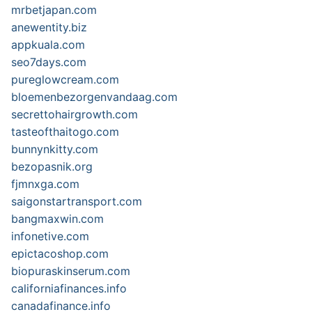
mrbetjapan.com
anewentity.biz
appkuala.com
seo7days.com
pureglowcream.com
bloemenbezorgenvandaag.com
secrettohairgrowth.com
tasteofthaitogo.com
bunnynkitty.com
bezopasnik.org
fjmnxga.com
saigonstartransport.com
bangmaxwin.com
infonetive.com
epictacoshop.com
biopuraskinserum.com
californiafinances.info
canadafinance.info