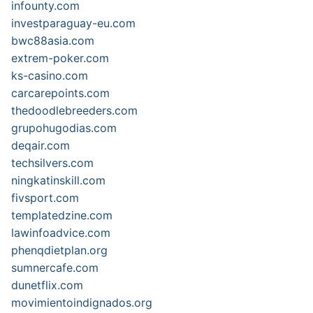
infounty.com
investparaguay-eu.com
bwc88asia.com
extrem-poker.com
ks-casino.com
carcarepoints.com
thedoodlebreeders.com
grupohugodias.com
deqair.com
techsilvers.com
ningkatinskill.com
fivsport.com
templatedzine.com
lawinfoadvice.com
phenqdietplan.org
sumnercafe.com
dunetflix.com
movimientoindignados.org