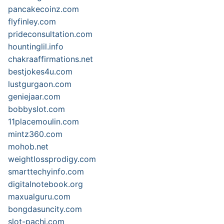
pancakecoinz.com
flyfinley.com
prideconsultation.com
hountinglil.info
chakraaffirmations.net
bestjokes4u.com
lustgurgaon.com
geniejaar.com
bobbyslot.com
11placemoulin.com
mintz360.com
mohob.net
weightlossprodigy.com
smarttechyinfo.com
digitalnotebook.org
maxualguru.com
bongdasuncity.com
slot-pachi.com