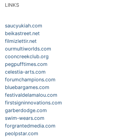
LINKS
saucyukiah.com
beikastreet.net
filmizlettir.net
ourmultiworlds.com
cooncreekclub.org
pegpufftimes.com
celestia-arts.com
forumchampions.com
bluebargames.com
festivaldelamalou.com
firstsigninnovations.com
garberdodge.com
swim-wears.com
forgrantedmedia.com
peolpstar.com