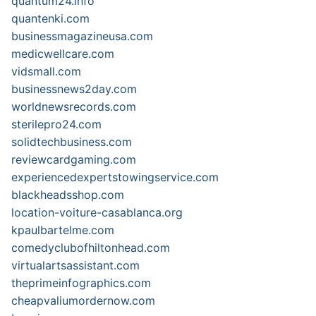
quantum24.info
quantenki.com
businessmagazineusa.com
medicwellcare.com
vidsmall.com
businessnews2day.com
worldnewsrecords.com
sterilepro24.com
solidtechbusiness.com
reviewcardgaming.com
experiencedexpertstowingservice.com
blackheadsshop.com
location-voiture-casablanca.org
kpaulbartelme.com
comedyclubofhiltonhead.com
virtualartsassistant.com
theprimeinfographics.com
cheapvaliumordernow.com