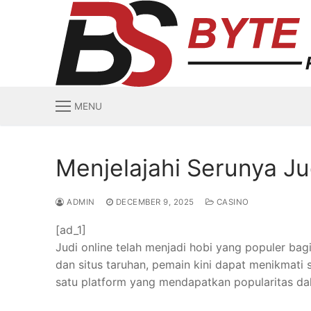
Skip
to
content
MENU
Menjelajahi Serunya J
ADMIN
DECEMBER 9, 2025
CASINO
[ad_1]
Judi online telah menjadi hobi yang populer bag
dan situs taruhan, pemain kini dapat menikmati 
satu platform yang mendapatkan popularitas da