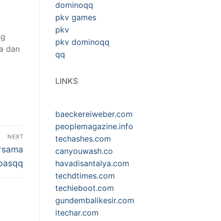
dominoqq
pkv games
pkv
ng
pkv dominoqq
ya dan
qq
LINKS
baeckereiweber.com
peoplemagazine.info
NEXT
techashes.com
ersama
canyouwash.co
pasqq
havadisantalya.com
techdtimes.com
techieboot.com
gundembalikesir.com
itechar.com