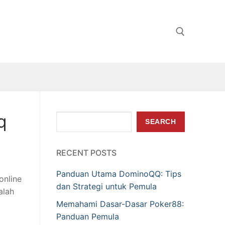
Search for:
q
Search
SEARCH
RECENT POSTS
Panduan Utama DominoQQ: Tips
online
dan Strategi untuk Pemula
alah
Memahami Dasar-Dasar Poker88:
Panduan Pemula