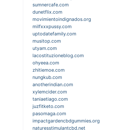
sumnercafe.com
dunetflix.com
movimientoindignados.org
milfxxxpussy.com
uptodatefamily.com
musitop.com
utyam.com
lacostituzioneblog.com
ohyeea.com
zhitiemoe.com
nungkub.com
anotherindian.com
xylemcider.com
taniaetiago.com
juzfitketo.com
pasomaga.com
impactgardencbdgummies.org
naturesstimulantcbd.net