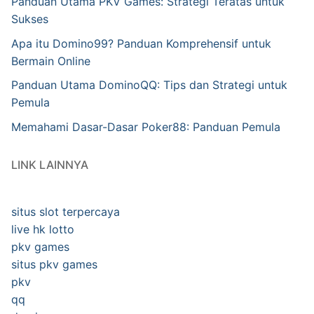
Panduan Utama PKV Games: Strategi Teratas untuk
Sukses
Apa itu Domino99? Panduan Komprehensif untuk
Bermain Online
Panduan Utama DominoQQ: Tips dan Strategi untuk
Pemula
Memahami Dasar-Dasar Poker88: Panduan Pemula
LINK LAINNYA
situs slot terpercaya
live hk lotto
pkv games
situs pkv games
pkv
qq