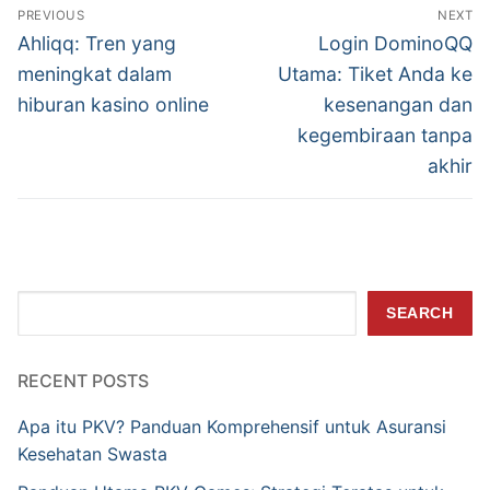
Post
PREVIOUS
NEXT
navigation
Previous
Next
Ahliqq: Tren yang
Login DominoQQ
post:
post:
meningkat dalam
Utama: Tiket Anda ke
hiburan kasino online
kesenangan dan
kegembiraan tanpa
akhir
Search
SEARCH
RECENT POSTS
Apa itu PKV? Panduan Komprehensif untuk Asuransi
Kesehatan Swasta