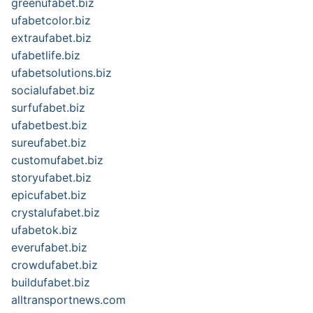
greenufabet.biz
ufabetcolor.biz
extraufabet.biz
ufabetlife.biz
ufabetsolutions.biz
socialufabet.biz
surfufabet.biz
ufabetbest.biz
sureufabet.biz
customufabet.biz
storyufabet.biz
epicufabet.biz
crystalufabet.biz
ufabetok.biz
everufabet.biz
crowdufabet.biz
buildufabet.biz
alltransportnews.com