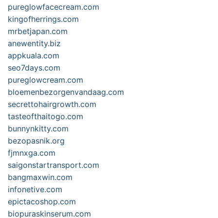
pureglowfacecream.com
kingofherrings.com
mrbetjapan.com
anewentity.biz
appkuala.com
seo7days.com
pureglowcream.com
bloemenbezorgenvandaag.com
secrettohairgrowth.com
tasteofthaitogo.com
bunnynkitty.com
bezopasnik.org
fjmnxga.com
saigonstartransport.com
bangmaxwin.com
infonetive.com
epictacoshop.com
biopuraskinserum.com