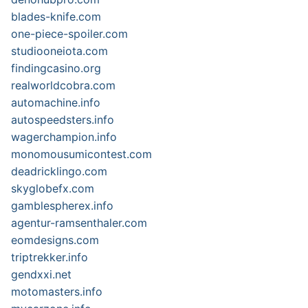
blades-knife.com
one-piece-spoiler.com
studiooneiota.com
findingcasino.org
realworldcobra.com
automachine.info
autospeedsters.info
wagerchampion.info
monomousumicontest.com
deadricklingo.com
skyglobefx.com
gamblespherex.info
agentur-ramsenthaler.com
eomdesigns.com
triptrekker.info
gendxxi.net
motomasters.info