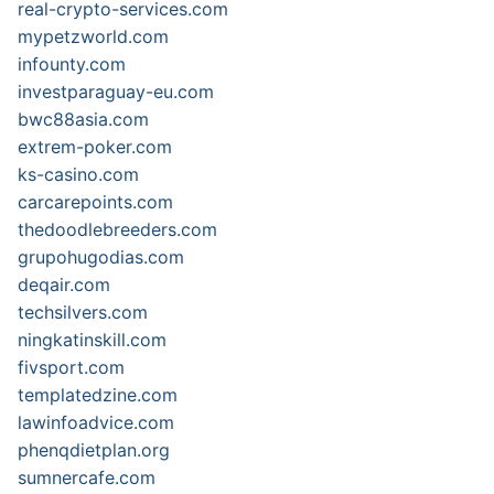
real-crypto-services.com
mypetzworld.com
infounty.com
investparaguay-eu.com
bwc88asia.com
extrem-poker.com
ks-casino.com
carcarepoints.com
thedoodlebreeders.com
grupohugodias.com
deqair.com
techsilvers.com
ningkatinskill.com
fivsport.com
templatedzine.com
lawinfoadvice.com
phenqdietplan.org
sumnercafe.com