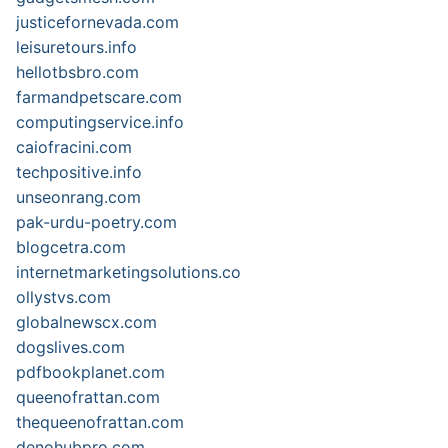
justicefornevada.com
leisuretours.info
hellotbsbro.com
farmandpetscare.com
computingservice.info
caiofracini.com
techpositive.info
unseonrang.com
pak-urdu-poetry.com
blogcetra.com
internetmarketingsolutions.co
ollystvs.com
globalnewscx.com
dogslives.com
pdfbookplanet.com
queenofrattan.com
thequeenofrattan.com
denohubpro.com