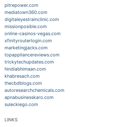
pitrepower.com
mediatown360.com
digitaleyestrainclinic.com
missionposible.com
online-casinos-vegas.com
xfinityrouterlogin.com
marketingjacks.com
topappliancereviews.com
trickytechupdates.com
hindiabhimaan.com
khabresach.com
thecbdblogs.com
autoresearchchemicals.com
apnabusinesskaro.com
suleckiego.com
LINKS