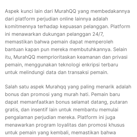
Aspek kunci lain dari MurahQQ yang membedakannya
dari platform perjudian online lainnya adalah
komitmennya terhadap kepuasan pelanggan. Platform
ini menawarkan dukungan pelanggan 24/7,
memastikan bahwa pemain dapat memperoleh
bantuan kapan pun mereka membutuhkannya. Selain
itu, MurahQQ memprioritaskan keamanan dan privasi
pemain, menggunakan teknologi enkripsi terbaru
untuk melindungi data dan transaksi pemain.
Salah satu aspek Murahqq yang paling menarik adalah
bonus dan promosi yang murah hati. Pemain baru
dapat memanfaatkan bonus selamat datang, putaran
gratis, dan insentif lain untuk membantu memulai
pengalaman perjudian mereka. Platform ini juga
menawarkan program loyalitas dan promosi khusus
untuk pemain yang kembali, memastikan bahwa