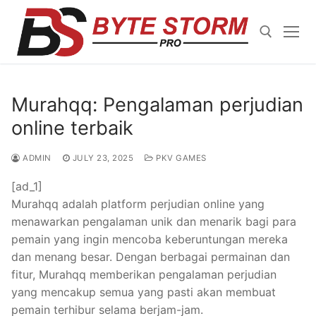
Skip
to
content
Search for:
Murahqq: Pengalaman perjudian
online terbaik
ADMIN
JULY 23, 2025
PKV GAMES
[ad_1]
Murahqq adalah platform perjudian online yang
menawarkan pengalaman unik dan menarik bagi para
pemain yang ingin mencoba keberuntungan mereka
dan menang besar. Dengan berbagai permainan dan
fitur, Murahqq memberikan pengalaman perjudian
yang mencakup semua yang pasti akan membuat
pemain terhibur selama berjam-jam.