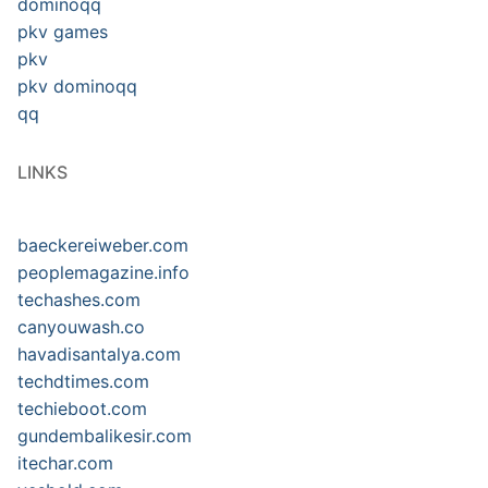
dominoqq
pkv games
pkv
pkv dominoqq
qq
LINKS
baeckereiweber.com
peoplemagazine.info
techashes.com
canyouwash.co
havadisantalya.com
techdtimes.com
techieboot.com
gundembalikesir.com
itechar.com