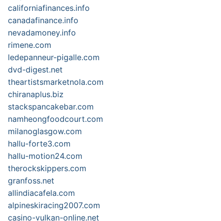
californiafinances.info
canadafinance.info
nevadamoney.info
rimene.com
ledepanneur-pigalle.com
dvd-digest.net
theartistsmarketnola.com
chiranaplus.biz
stackspancakebar.com
namheongfoodcourt.com
milanoglasgow.com
hallu-forte3.com
hallu-motion24.com
therockskippers.com
granfoss.net
allindiacafela.com
alpineskiracing2007.com
casino-vulkan-online.net