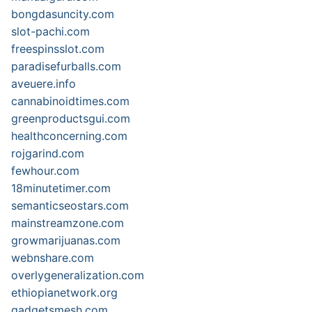
bongdasuncity.com
slot-pachi.com
freespinsslot.com
paradisefurballs.com
aveuere.info
cannabinoidtimes.com
greenproductsgui.com
healthconcerning.com
rojgarind.com
fewhour.com
18minutetimer.com
semanticseostars.com
mainstreamzone.com
growmarijuanas.com
webnshare.com
overlygeneralization.com
ethiopianetwork.org
gadgetsmesh.com