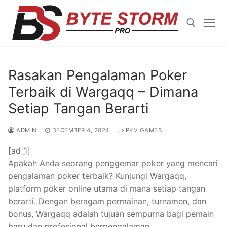
Skip
to
content
Search for:
Rasakan Pengalaman Poker
Terbaik di Wargaqq – Dimana
Setiap Tangan Berarti
ADMIN
DECEMBER 4, 2024
PKV GAMES
[ad_1]
Apakah Anda seorang penggemar poker yang mencari
pengalaman poker terbaik? Kunjungi Wargaqq,
platform poker online utama di mana setiap tangan
berarti. Dengan beragam permainan, turnamen, dan
bonus, Wargaqq adalah tujuan sempurna bagi pemain
baru dan profesional berpengalaman.