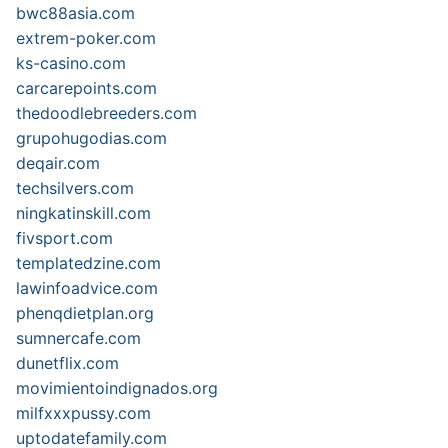
bwc88asia.com
extrem-poker.com
ks-casino.com
carcarepoints.com
thedoodlebreeders.com
grupohugodias.com
deqair.com
techsilvers.com
ningkatinskill.com
fivsport.com
templatedzine.com
lawinfoadvice.com
phenqdietplan.org
sumnercafe.com
dunetflix.com
movimientoindignados.org
milfxxxpussy.com
uptodatefamily.com