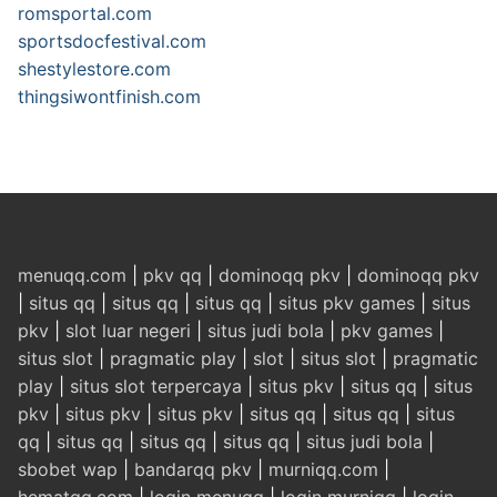
romsportal.com
sportsdocfestival.com
shestylestore.com
thingsiwontfinish.com
menuqq.com
|
pkv qq
|
dominoqq pkv
|
dominoqq pkv
|
situs qq
|
situs qq
|
situs qq
|
situs pkv games
|
situs
pkv
|
slot luar negeri
|
situs judi bola
|
pkv games
|
situs slot
|
pragmatic play
|
slot
|
situs slot
|
pragmatic
play
|
situs slot terpercaya
|
situs pkv
|
situs qq
|
situs
pkv
|
situs pkv
|
situs pkv
|
situs qq
|
situs qq
|
situs
qq
|
situs qq
|
situs qq
|
situs qq
|
situs judi bola
|
sbobet wap
|
bandarqq pkv
|
murniqq.com
|