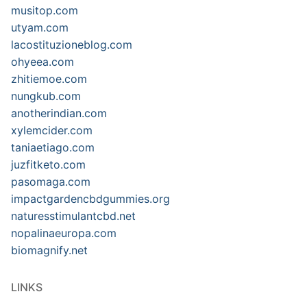
musitop.com
utyam.com
lacostituzioneblog.com
ohyeea.com
zhitiemoe.com
nungkub.com
anotherindian.com
xylemcider.com
taniaetiago.com
juzfitketo.com
pasomaga.com
impactgardencbdgummies.org
naturesstimulantcbd.net
nopalinaeuropa.com
biomagnify.net
LINKS