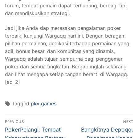
forum, tempat pemain dapat terhubung, berbagi tip,
dan mendiskusikan strategi.
Jadi jika Anda siap merasakan pengalaman poker
terbaik, kunjungi Wargaqq hari ini. Dengan beragam
pilihan permainan, dedikasi terhadap permainan yang
adil, bonus besar, dan komunitas yang dinamis,
Wargaqq adalah tujuan sempurna bagi penggemar
poker dari semua tingkatan. Bergabunglah sekarang
dan lihat mengapa setiap tangan berarti di Wargaqq.
[ad_2]
Tagged
pkv games
Post
PREVIOUS
NEXT
navigation
Previous
Next
PokerPelangi: Tempat
Bangkitnya Depoqq:
post:
post: