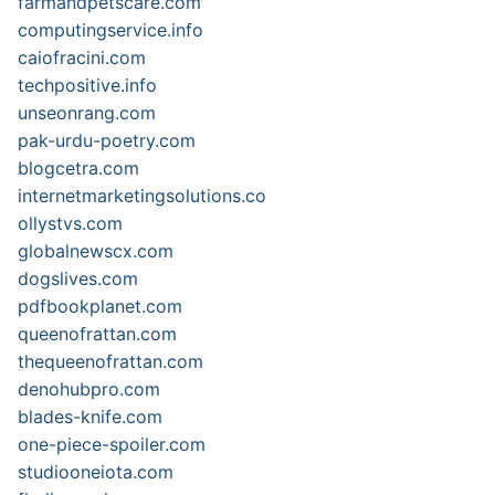
farmandpetscare.com
computingservice.info
caiofracini.com
techpositive.info
unseonrang.com
pak-urdu-poetry.com
blogcetra.com
internetmarketingsolutions.co
ollystvs.com
globalnewscx.com
dogslives.com
pdfbookplanet.com
queenofrattan.com
thequeenofrattan.com
denohubpro.com
blades-knife.com
one-piece-spoiler.com
studiooneiota.com