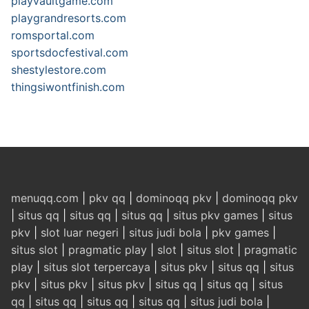
playvaultgame.com
playgrandresorts.com
romsportal.com
sportsdocfestival.com
shestylestore.com
thingsiwontfinish.com
menuqq.com
|
pkv qq
|
dominoqq pkv
|
dominoqq pkv
|
situs qq
|
situs qq
|
situs qq
|
situs pkv games
|
situs
pkv
|
slot luar negeri
|
situs judi bola
|
pkv games
|
situs slot
|
pragmatic play
|
slot
|
situs slot
|
pragmatic
play
|
situs slot terpercaya
|
situs pkv
|
situs qq
|
situs
pkv
|
situs pkv
|
situs pkv
|
situs qq
|
situs qq
|
situs
qq
|
situs qq
|
situs qq
|
situs qq
|
situs judi bola
|