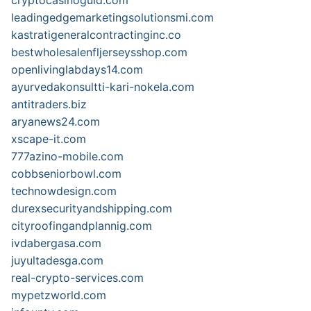
leadingedgemarketingsolutionsmi.com
kastratigeneralcontractinginc.co
bestwholesalenfljerseysshop.com
openlivinglabdays14.com
ayurvedakonsultti-kari-nokela.com
antitraders.biz
aryanews24.com
xscape-it.com
777azino-mobile.com
cobbseniorbowl.com
technowdesign.com
durexsecurityandshipping.com
cityroofingandplannig.com
ivdabergasa.com
juyultadesga.com
real-crypto-services.com
mypetzworld.com