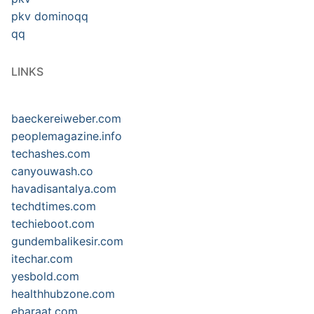
pkv dominoqq
qq
LINKS
baeckereiweber.com
peoplemagazine.info
techashes.com
canyouwash.co
havadisantalya.com
techdtimes.com
techieboot.com
gundembalikesir.com
itechar.com
yesbold.com
healthhubzone.com
ebaraat.com