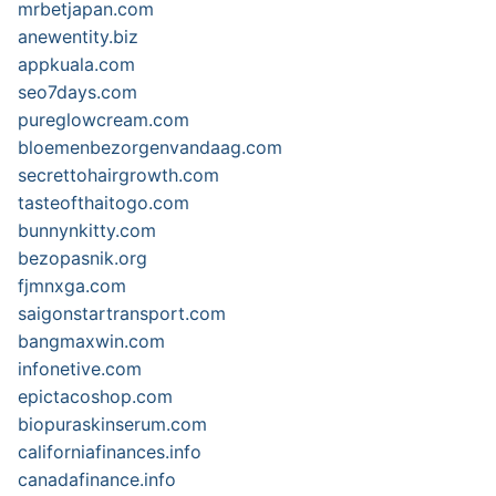
mrbetjapan.com
anewentity.biz
appkuala.com
seo7days.com
pureglowcream.com
bloemenbezorgenvandaag.com
secrettohairgrowth.com
tasteofthaitogo.com
bunnynkitty.com
bezopasnik.org
fjmnxga.com
saigonstartransport.com
bangmaxwin.com
infonetive.com
epictacoshop.com
biopuraskinserum.com
californiafinances.info
canadafinance.info