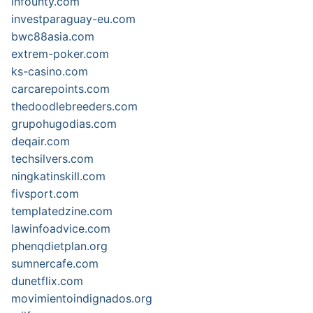
infounty.com
investparaguay-eu.com
bwc88asia.com
extrem-poker.com
ks-casino.com
carcarepoints.com
thedoodlebreeders.com
grupohugodias.com
deqair.com
techsilvers.com
ningkatinskill.com
fivsport.com
templatedzine.com
lawinfoadvice.com
phenqdietplan.org
sumnercafe.com
dunetflix.com
movimientoindignados.org