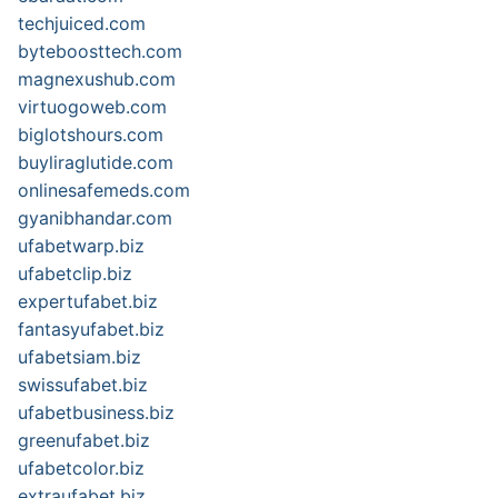
techjuiced.com
byteboosttech.com
magnexushub.com
virtuogoweb.com
biglotshours.com
buyliraglutide.com
onlinesafemeds.com
gyanibhandar.com
ufabetwarp.biz
ufabetclip.biz
expertufabet.biz
fantasyufabet.biz
ufabetsiam.biz
swissufabet.biz
ufabetbusiness.biz
greenufabet.biz
ufabetcolor.biz
extraufabet.biz