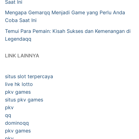
Saat Ini
Mengapa Gemarqq Menjadi Game yang Perlu Anda
Coba Saat Ini
Temui Para Pemain: Kisah Sukses dan Kemenangan di
Legendaqq
LINK LAINNYA
situs slot terpercaya
live hk lotto
pkv games
situs pkv games
pkv
qq
dominoqq
pkv games
pkv