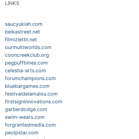
LINKS
saucyukiah.com
beikastreet.net
filmizlettir.net
ourmultiworlds.com
cooncreekclub.org
pegpufftimes.com
celestia-arts.com
forumchampions.com
bluebargames.com
festivaldelamalou.com
firstsigninnovations.com
garberdodge.com
swim-wears.com
forgrantedmedia.com
peolpstar.com