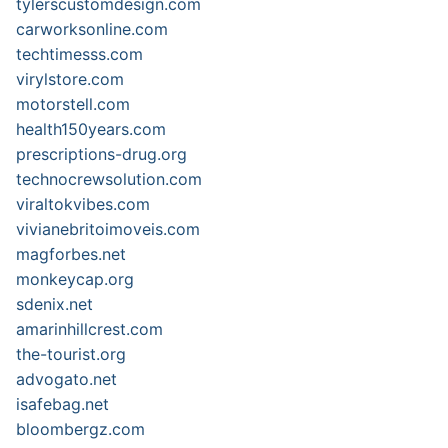
tylerscustomdesign.com
carworksonline.com
techtimesss.com
virylstore.com
motorstell.com
health150years.com
prescriptions-drug.org
technocrewsolution.com
viraltokvibes.com
vivianebritoimoveis.com
magforbes.net
monkeycap.org
sdenix.net
amarinhillcrest.com
the-tourist.org
advogato.net
isafebag.net
bloombergz.com