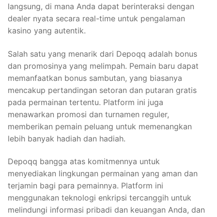
langsung, di mana Anda dapat berinteraksi dengan
dealer nyata secara real-time untuk pengalaman
kasino yang autentik.
Salah satu yang menarik dari Depoqq adalah bonus
dan promosinya yang melimpah. Pemain baru dapat
memanfaatkan bonus sambutan, yang biasanya
mencakup pertandingan setoran dan putaran gratis
pada permainan tertentu. Platform ini juga
menawarkan promosi dan turnamen reguler,
memberikan pemain peluang untuk memenangkan
lebih banyak hadiah dan hadiah.
Depoqq bangga atas komitmennya untuk
menyediakan lingkungan permainan yang aman dan
terjamin bagi para pemainnya. Platform ini
menggunakan teknologi enkripsi tercanggih untuk
melindungi informasi pribadi dan keuangan Anda, dan