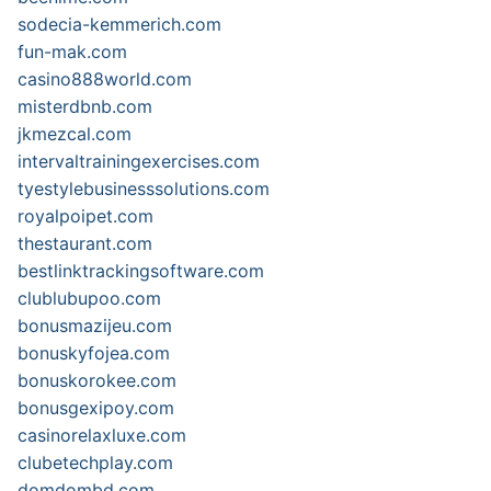
sodecia-kemmerich.com
fun-mak.com
casino888world.com
misterdbnb.com
jkmezcal.com
intervaltrainingexercises.com
tyestylebusinesssolutions.com
royalpoipet.com
thestaurant.com
bestlinktrackingsoftware.com
clublubupoo.com
bonusmazijeu.com
bonuskyfojea.com
bonuskorokee.com
bonusgexipoy.com
casinorelaxluxe.com
clubetechplay.com
domdombd.com