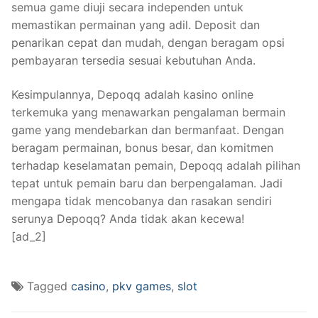
semua game diuji secara independen untuk
memastikan permainan yang adil. Deposit dan
penarikan cepat dan mudah, dengan beragam opsi
pembayaran tersedia sesuai kebutuhan Anda.
Kesimpulannya, Depoqq adalah kasino online
terkemuka yang menawarkan pengalaman bermain
game yang mendebarkan dan bermanfaat. Dengan
beragam permainan, bonus besar, dan komitmen
terhadap keselamatan pemain, Depoqq adalah pilihan
tepat untuk pemain baru dan berpengalaman. Jadi
mengapa tidak mencobanya dan rasakan sendiri
serunya Depoqq? Anda tidak akan kecewa!
[ad_2]
Tagged
casino
,
pkv games
,
slot