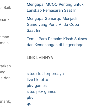
Mengapa IMCQQ Penting untuk
e. Baik
Lanskap Pemasaran Saat Ini
u
Mengapa Gemarqq Menjadi
narik,
Game yang Perlu Anda Coba
Saat Ini
 aman
Temui Para Pemain: Kisah Sukses
emain
dan Kemenangan di Legendaqq
LINK LAINNYA
warkan
ang
situs slot terpercaya
da dan
live hk lotto
pkv games
situs pkv games
i
pkv
narik,
qq