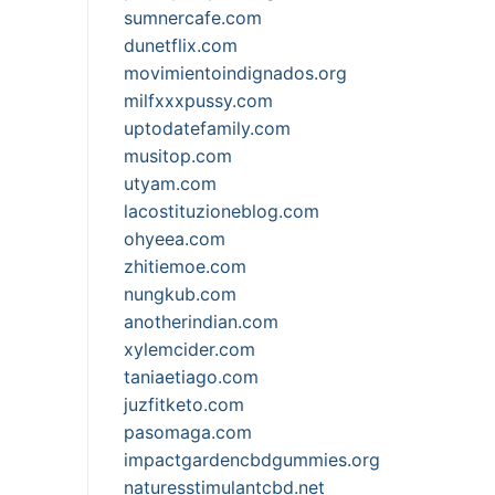
sumnercafe.com
dunetflix.com
movimientoindignados.org
milfxxxpussy.com
uptodatefamily.com
musitop.com
utyam.com
lacostituzioneblog.com
ohyeea.com
zhitiemoe.com
nungkub.com
anotherindian.com
xylemcider.com
taniaetiago.com
juzfitketo.com
pasomaga.com
impactgardencbdgummies.org
naturesstimulantcbd.net