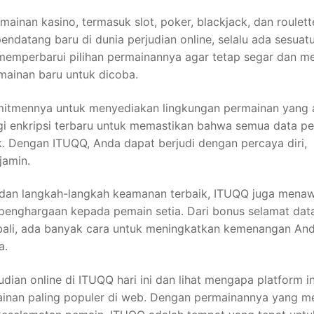
inan kasino, termasuk slot, poker, blackjack, dan roulett
ndatang baru di dunia perjudian online, selalu ada sesuat
 memperbarui pilihan permainannya agar tetap segar dan me
mainan baru untuk dicoba.
komitmennya untuk menyediakan lingkungan permainan yang
ogi enkripsi terbaru untuk memastikan bahwa semua data p
k. Dengan ITUQQ, Anda dapat berjudi dengan percaya diri,
jamin.
 dan langkah-langkah keamanan terbaik, ITUQQ juga mena
penghargaan kepada pemain setia. Dari bonus selamat dat
bali, ada banyak cara untuk meningkatkan kemenangan An
a.
an online di ITUQQ hari ini dan lihat mengapa platform in
ainan paling populer di web. Dengan permainannya yang me