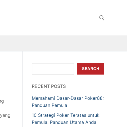
Search for:
Search
SEARCH
RECENT POSTS
Memahami Dasar-Dasar Poker88:
ng
Panduan Pemula
10 Strategi Poker Teratas untuk
 yang
Pemula: Panduan Utama Anda