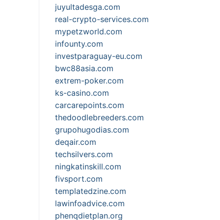
juyultadesga.com
real-crypto-services.com
mypetzworld.com
infounty.com
investparaguay-eu.com
bwc88asia.com
extrem-poker.com
ks-casino.com
carcarepoints.com
thedoodlebreeders.com
grupohugodias.com
deqair.com
techsilvers.com
ningkatinskill.com
fivsport.com
templatedzine.com
lawinfoadvice.com
phenqdietplan.org