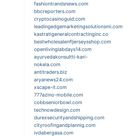
fashiontrandsnews.com
bbcreporters.com
cryptocasinoguid.com
leadingedgemarketingsolutionsmi.com
kastratigeneralcontractinginc.co
bestwholesalenfljerseysshop.com
openlivinglabdays14.com
ayurvedakonsultti-kari-
nokela.com
antitraders.biz
aryanews24.com
xscape-it.com
777azino-mobile.com
cobbseniorbowl.com
technowdesign.com
durexsecurityandshipping.com
cityroofingandplannig.com
ivdabergasa.com