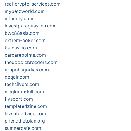
real-crypto-services.com
mypetzworld.com
infounty.com
investparaguay-eu.com
bwc88asia.com
extrem-poker.com
ks-casino.com
carcarepoints.com
thedoodlebreeders.com
grupohugodias.com
deqair.com
techsilvers.com
ningkatinskill.com
fivsport.com
templatedzine.com
lawinfoadvice.com
phenqdietplan.org
sumnercafe.com