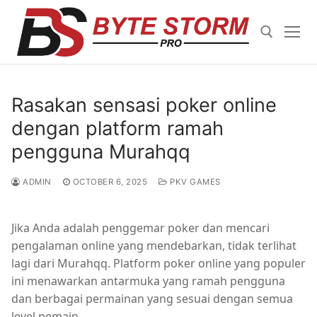
Skip
to
content
Search for:
Rasakan sensasi poker online
dengan platform ramah
pengguna Murahqq
ADMIN
OCTOBER 6, 2025
PKV GAMES
Jika Anda adalah penggemar poker dan mencari
pengalaman online yang mendebarkan, tidak terlihat
lagi dari Murahqq. Platform poker online yang populer
ini menawarkan antarmuka yang ramah pengguna
dan berbagai permainan yang sesuai dengan semua
level pemain.