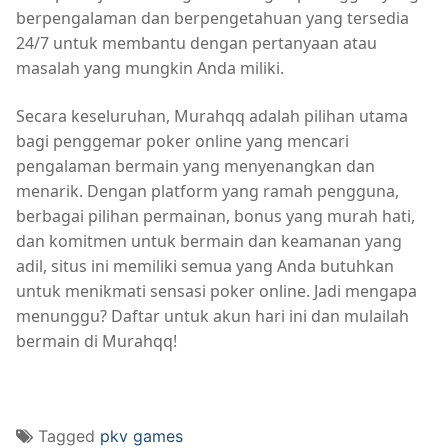
berpengalaman dan berpengetahuan yang tersedia
24/7 untuk membantu dengan pertanyaan atau
masalah yang mungkin Anda miliki.
Secara keseluruhan, Murahqq adalah pilihan utama
bagi penggemar poker online yang mencari
pengalaman bermain yang menyenangkan dan
menarik. Dengan platform yang ramah pengguna,
berbagai pilihan permainan, bonus yang murah hati,
dan komitmen untuk bermain dan keamanan yang
adil, situs ini memiliki semua yang Anda butuhkan
untuk menikmati sensasi poker online. Jadi mengapa
menunggu? Daftar untuk akun hari ini dan mulailah
bermain di Murahqq!
Tagged
pkv games