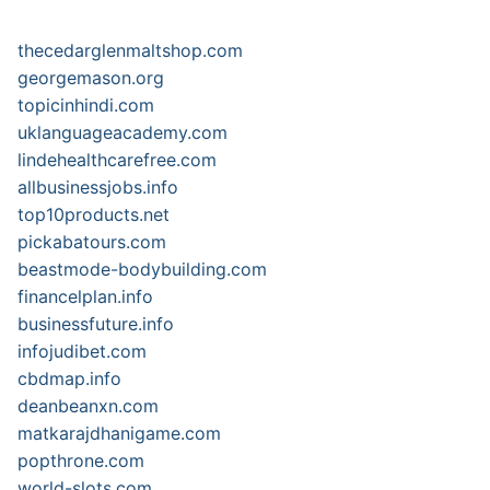
thecedarglenmaltshop.com
georgemason.org
topicinhindi.com
uklanguageacademy.com
lindehealthcarefree.com
allbusinessjobs.info
top10products.net
pickabatours.com
beastmode-bodybuilding.com
financelplan.info
businessfuture.info
infojudibet.com
cbdmap.info
deanbeanxn.com
matkarajdhanigame.com
popthrone.com
world-slots.com