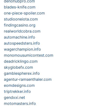
denohubpro.com
blades-knife.com
one-piece-spoiler.com
studiooneiota.com
findingcasino.org
realworldcobra.com
automachine.info
autospeedsters.info
wagerchampion.info
monomousumicontest.com
deadricklingo.com
skyglobefx.com
gamblespherex.info
agentur-ramsenthaler.com
eomdesigns.com
triptrekker.info
gendxxi.net
motomasters.info