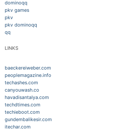
dominoqq
pkv games
pkv
pkv dominoqq
qq
LINKS
baeckereiweber.com
peoplemagazine.info
techashes.com
canyouwash.co
havadisantalya.com
techdtimes.com
techieboot.com
gundembalikesir.com
itechar.com