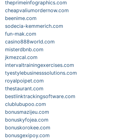
theprimeinfographics.com
cheapvaliumordernow.com
beenime.com
sodecia-kemmerich.com
fun-mak.com
casino888world.com
misterdbnb.com
jkmezcal.com
intervaltrainingexercises.com
tyestylebusinesssolutions.com
royalpoipet.com
thestaurant.com
bestlinktrackingsoftware.com
clublubupoo.com
bonusmazijeu.com
bonuskyfojea.com
bonuskorokee.com
bonusgexipoy.com