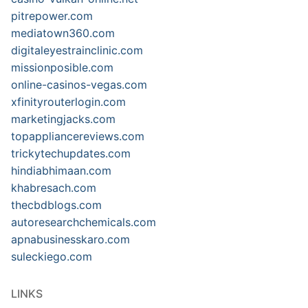
pitrepower.com
mediatown360.com
digitaleyestrainclinic.com
missionposible.com
online-casinos-vegas.com
xfinityrouterlogin.com
marketingjacks.com
topappliancereviews.com
trickytechupdates.com
hindiabhimaan.com
khabresach.com
thecbdblogs.com
autoresearchchemicals.com
apnabusinesskaro.com
suleckiego.com
LINKS