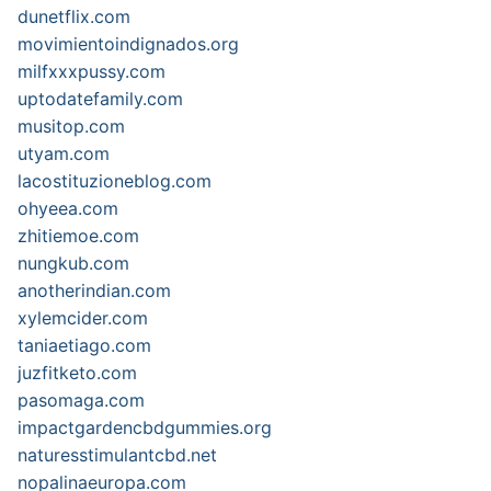
dunetflix.com
movimientoindignados.org
milfxxxpussy.com
uptodatefamily.com
musitop.com
utyam.com
lacostituzioneblog.com
ohyeea.com
zhitiemoe.com
nungkub.com
anotherindian.com
xylemcider.com
taniaetiago.com
juzfitketo.com
pasomaga.com
impactgardencbdgummies.org
naturesstimulantcbd.net
nopalinaeuropa.com