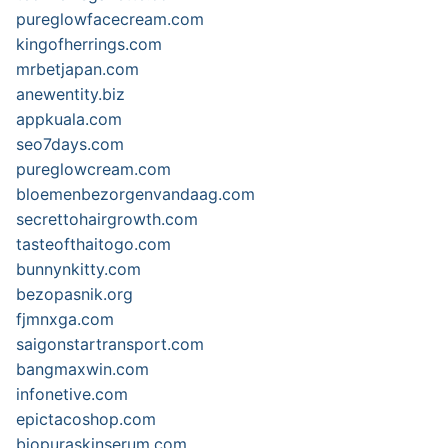
pureglowfacecream.com
kingofherrings.com
mrbetjapan.com
anewentity.biz
appkuala.com
seo7days.com
pureglowcream.com
bloemenbezorgenvandaag.com
secrettohairgrowth.com
tasteofthaitogo.com
bunnynkitty.com
bezopasnik.org
fjmnxga.com
saigonstartransport.com
bangmaxwin.com
infonetive.com
epictacoshop.com
biopuraskinserum.com