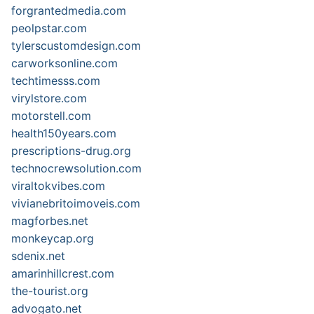
forgrantedmedia.com
peolpstar.com
tylerscustomdesign.com
carworksonline.com
techtimesss.com
virylstore.com
motorstell.com
health150years.com
prescriptions-drug.org
technocrewsolution.com
viraltokvibes.com
vivianebritoimoveis.com
magforbes.net
monkeycap.org
sdenix.net
amarinhillcrest.com
the-tourist.org
advogato.net