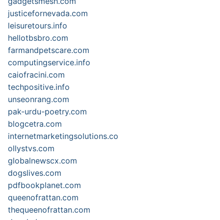
gadgetsmesh.com
justicefornevada.com
leisuretours.info
hellotbsbro.com
farmandpetscare.com
computingservice.info
caiofracini.com
techpositive.info
unseonrang.com
pak-urdu-poetry.com
blogcetra.com
internetmarketingsolutions.co
ollystvs.com
globalnewscx.com
dogslives.com
pdfbookplanet.com
queenofrattan.com
thequeenofrattan.com