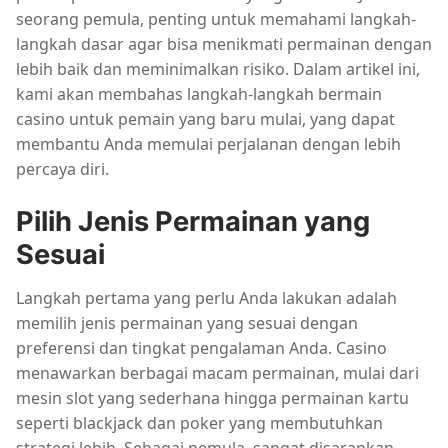
seorang pemula, penting untuk memahami langkah-
langkah dasar agar bisa menikmati permainan dengan
lebih baik dan meminimalkan risiko. Dalam artikel ini,
kami akan membahas langkah-langkah bermain
casino untuk pemain yang baru mulai, yang dapat
membantu Anda memulai perjalanan dengan lebih
percaya diri.
Pilih Jenis Permainan yang
Sesuai
Langkah pertama yang perlu Anda lakukan adalah
memilih jenis permainan yang sesuai dengan
preferensi dan tingkat pengalaman Anda. Casino
menawarkan berbagai macam permainan, mulai dari
mesin slot yang sederhana hingga permainan kartu
seperti blackjack dan poker yang membutuhkan
strategi lebih. Sebagai pemula, sangat disarankan