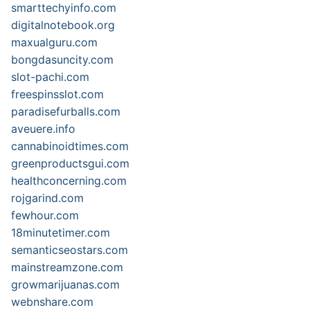
smarttechyinfo.com
digitalnotebook.org
maxualguru.com
bongdasuncity.com
slot-pachi.com
freespinsslot.com
paradisefurballs.com
aveuere.info
cannabinoidtimes.com
greenproductsgui.com
healthconcerning.com
rojgarind.com
fewhour.com
18minutetimer.com
semanticseostars.com
mainstreamzone.com
growmarijuanas.com
webnshare.com