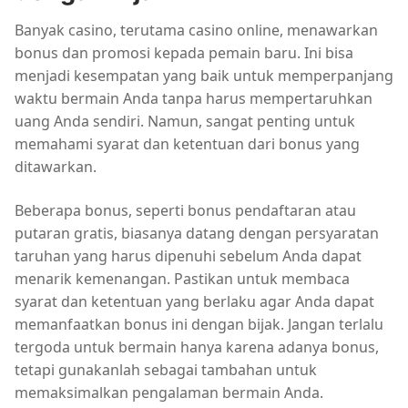
Banyak casino, terutama casino online, menawarkan
bonus dan promosi kepada pemain baru. Ini bisa
menjadi kesempatan yang baik untuk memperpanjang
waktu bermain Anda tanpa harus mempertaruhkan
uang Anda sendiri. Namun, sangat penting untuk
memahami syarat dan ketentuan dari bonus yang
ditawarkan.
Beberapa bonus, seperti bonus pendaftaran atau
putaran gratis, biasanya datang dengan persyaratan
taruhan yang harus dipenuhi sebelum Anda dapat
menarik kemenangan. Pastikan untuk membaca
syarat dan ketentuan yang berlaku agar Anda dapat
memanfaatkan bonus ini dengan bijak. Jangan terlalu
tergoda untuk bermain hanya karena adanya bonus,
tetapi gunakanlah sebagai tambahan untuk
memaksimalkan pengalaman bermain Anda.