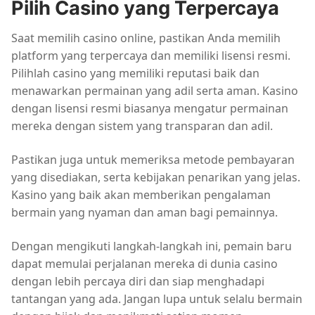
Pilih Casino yang Terpercaya
Saat memilih casino online, pastikan Anda memilih
platform yang terpercaya dan memiliki lisensi resmi.
Pilihlah casino yang memiliki reputasi baik dan
menawarkan permainan yang adil serta aman. Kasino
dengan lisensi resmi biasanya mengatur permainan
mereka dengan sistem yang transparan dan adil.
Pastikan juga untuk memeriksa metode pembayaran
yang disediakan, serta kebijakan penarikan yang jelas.
Kasino yang baik akan memberikan pengalaman
bermain yang nyaman dan aman bagi pemainnya.
Dengan mengikuti langkah-langkah ini, pemain baru
dapat memulai perjalanan mereka di dunia casino
dengan lebih percaya diri dan siap menghadapi
tantangan yang ada. Jangan lupa untuk selalu bermain