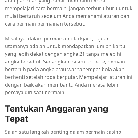
atau panduan yang dapat membantu Anda
mempelajari cara bermain. Jangan terburu-buru untuk
mulai bertaruh sebelum Anda memahami aturan dan
cara bermain permainan tersebut.
Misalnya, dalam permainan blackjack, tujuan
utamanya adalah untuk mendapatkan jumlah kartu
yang lebih dekat dengan angka 21 tanpa melebihi
angka tersebut. Sedangkan dalam roulette, pemain
bertaruh pada angka atau warna tempat bola akan
berhenti setelah roda berputar. Mempelajari aturan ini
dengan baik akan membantu Anda merasa lebih
percaya diri saat bermain.
Tentukan Anggaran yang
Tepat
Salah satu langkah penting dalam bermain casino