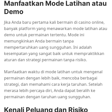
Manfaatkan Mode Latihan atau
Demo
Jika Anda baru pertama kali bermain di casino online,
banyak platform yang menawarkan mode latihan atau
demo untuk permainan tertentu. Mode ini
memungkinkan Anda bermain tanpa
mempertaruhkan uang sungguhan. Ini adalah
kesempatan yang sangat baik untuk mempraktikkan
aturan dan strategi permainan tanpa risiko.
Manfaatkan waktu di mode latihan untuk mengenal
permainan dengan lebih baik, mencoba berbagai
strategi, dan memahami cara kerja taruhan. Setelah
merasa lebih percaya diri, Anda dapat beralih ke
permainan dengan taruhan uang sungguhan.
Kenali Peluang dan Risiko