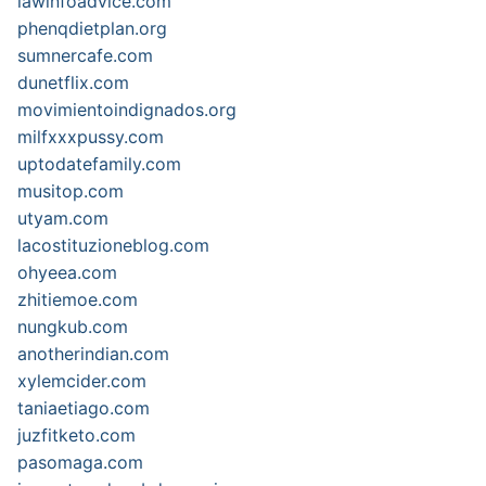
lawinfoadvice.com
phenqdietplan.org
sumnercafe.com
dunetflix.com
movimientoindignados.org
milfxxxpussy.com
uptodatefamily.com
musitop.com
utyam.com
lacostituzioneblog.com
ohyeea.com
zhitiemoe.com
nungkub.com
anotherindian.com
xylemcider.com
taniaetiago.com
juzfitketo.com
pasomaga.com