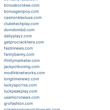
bonuskorokee.com
bonusgexipoy.com
casinorelaxluxe.com
clubetechplay.com
domdombd.com
dailyplayz.com
getprocrackhere.com
fastinnews.com
fannybanny.com
ifinitymarketer.com
jackpotkoning.com
modlinknetworks.com
longtimenewz.com
luckysportss.com
luckpeakplay.com
usamicronews.com
grofashion.com
pokemongoevolutioncalc.com