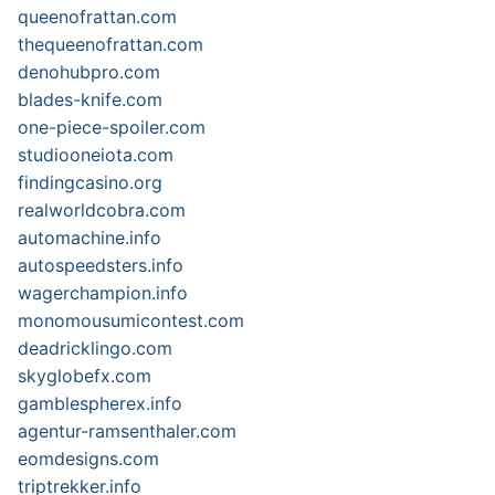
queenofrattan.com
thequeenofrattan.com
denohubpro.com
blades-knife.com
one-piece-spoiler.com
studiooneiota.com
findingcasino.org
realworldcobra.com
automachine.info
autospeedsters.info
wagerchampion.info
monomousumicontest.com
deadricklingo.com
skyglobefx.com
gamblespherex.info
agentur-ramsenthaler.com
eomdesigns.com
triptrekker.info