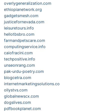
overlygeneralization.com
ethiopianetwork.org
gadgetsmesh.com
justicefornevada.com
leisuretours.info
hellotbsbro.com
farmandpetscare.com
computingservice.info
caiofracini.com
techpositive.info
unseonrang.com
pak-urdu-poetry.com
blogcetra.com
internetmarketingsolutions.co
ollystvs.com
globalnewscx.com
dogslives.com
pdfbookplanet.com