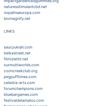
impactgardencbdgummies.org
naturesstimulantcbd.net
nopalinaeuropa.com
biomagnify.net
LINKS
saucyukiah.com
beikastreet.net
filmizlettir.net
ourmultiworlds.com
cooncreekclub.org
pegpufftimes.com
celestia-arts.com
forumchampions.com
bluebargames.com
festivaldelamalou.com