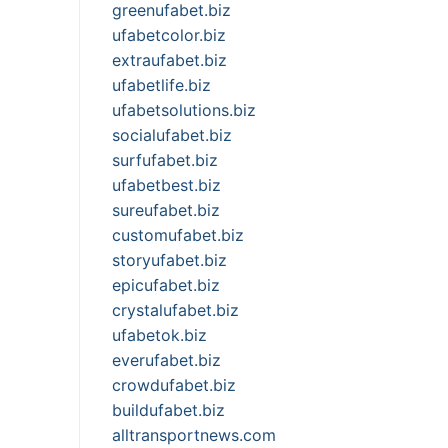
greenufabet.biz
ufabetcolor.biz
extraufabet.biz
ufabetlife.biz
ufabetsolutions.biz
socialufabet.biz
surfufabet.biz
ufabetbest.biz
sureufabet.biz
customufabet.biz
storyufabet.biz
epicufabet.biz
crystalufabet.biz
ufabetok.biz
everufabet.biz
crowdufabet.biz
buildufabet.biz
alltransportnews.com