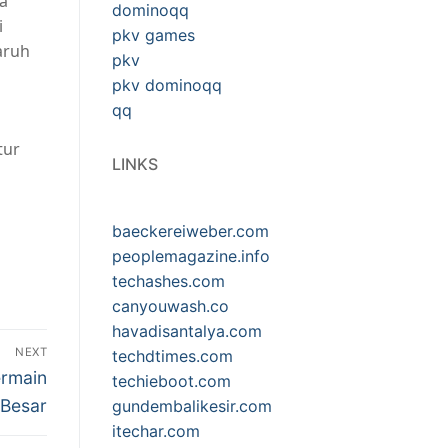
a
dominoqq
i
pkv games
aruh
pkv
pkv dominoqq
qq
tur
LINKS
baeckereiweber.com
peoplemagazine.info
techashes.com
canyouwash.co
havadisantalya.com
NEXT
techdtimes.com
ermain
techieboot.com
Besar
gundembalikesir.com
itechar.com