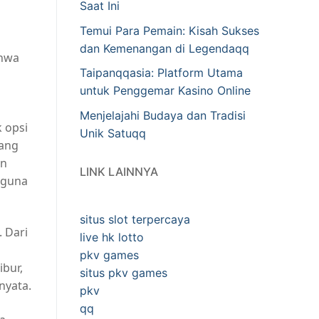
Saat Ini
Temui Para Pemain: Kisah Sukses
dan Kemenangan di Legendaqq
ahwa
Taipanqqasia: Platform Utama
untuk Penggemar Kasino Online
Menjelajahi Budaya dan Tradisi
 opsi
Unik Satuqq
yang
an
LINK LAINNYA
gguna
situs slot terpercaya
 Dari
live hk lotto
pkv games
bur,
situs pkv games
nyata.
pkv
qq