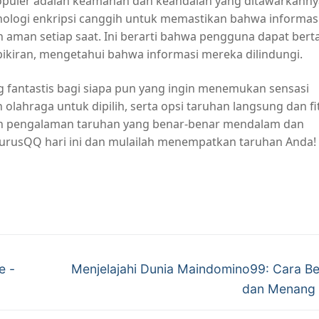
opuler adalah keamanan dan keandalan yang ditawarkanny
logi enkripsi canggih untuk memastikan bahwa informas
aman setiap saat. Ini berarti bahwa pengguna dapat bert
kiran, mengetahui bahwa informasi mereka dilindungi.
g fantastis bagi siapa pun yang ingin menemukan sensasi
lahraga untuk dipilih, serta opsi taruhan langsung dan fi
n pengalaman taruhan yang benar-benar mendalam dan
JurusQQ hari ini dan mulailah menempatkan taruhan Anda!
Next
e -
Menjelajahi Dunia Maindomino99: Cara B
post:
dan Menang 