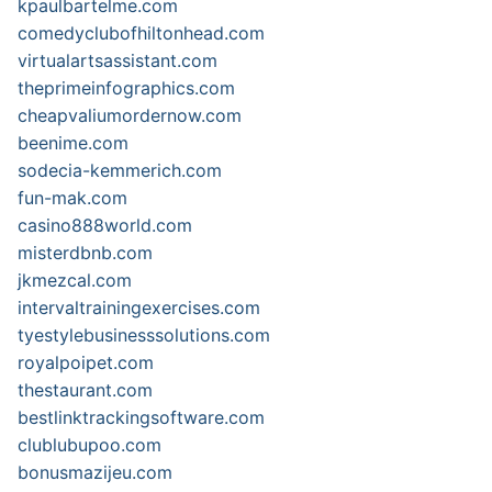
kpaulbartelme.com
comedyclubofhiltonhead.com
virtualartsassistant.com
theprimeinfographics.com
cheapvaliumordernow.com
beenime.com
sodecia-kemmerich.com
fun-mak.com
casino888world.com
misterdbnb.com
jkmezcal.com
intervaltrainingexercises.com
tyestylebusinesssolutions.com
royalpoipet.com
thestaurant.com
bestlinktrackingsoftware.com
clublubupoo.com
bonusmazijeu.com