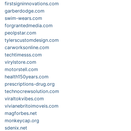
firstsigninnovations.com
garberdodge.com
swim-wears.com
forgrantedmedia.com
peolpstar.com
tylerscustomdesign.com
carworksonline.com
techtimesss.com
virylstore.com
motorstell.com
health150years.com
prescriptions-drug.org
technocrewsolution.com
viraltokvibes.com
vivianebritoimoveis.com
magforbes.net
monkeycap.org
sdenix.net