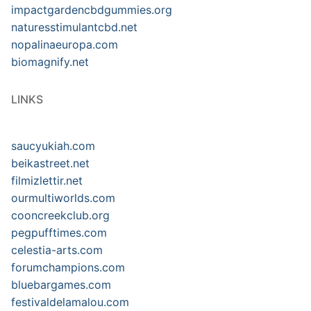
impactgardencbdgummies.org
naturesstimulantcbd.net
nopalinaeuropa.com
biomagnify.net
LINKS
saucyukiah.com
beikastreet.net
filmizlettir.net
ourmultiworlds.com
cooncreekclub.org
pegpufftimes.com
celestia-arts.com
forumchampions.com
bluebargames.com
festivaldelamalou.com