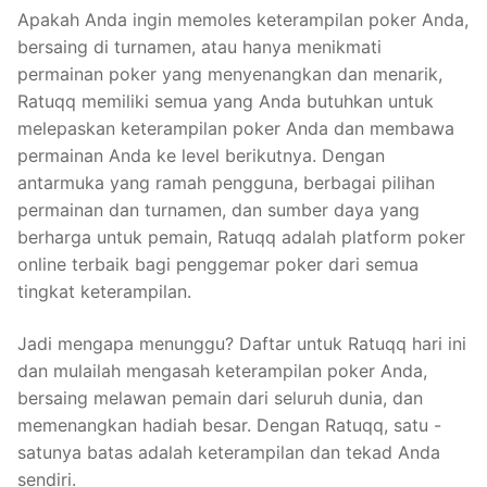
Apakah Anda ingin memoles keterampilan poker Anda,
bersaing di turnamen, atau hanya menikmati
permainan poker yang menyenangkan dan menarik,
Ratuqq memiliki semua yang Anda butuhkan untuk
melepaskan keterampilan poker Anda dan membawa
permainan Anda ke level berikutnya. Dengan
antarmuka yang ramah pengguna, berbagai pilihan
permainan dan turnamen, dan sumber daya yang
berharga untuk pemain, Ratuqq adalah platform poker
online terbaik bagi penggemar poker dari semua
tingkat keterampilan.
Jadi mengapa menunggu? Daftar untuk Ratuqq hari ini
dan mulailah mengasah keterampilan poker Anda,
bersaing melawan pemain dari seluruh dunia, dan
memenangkan hadiah besar. Dengan Ratuqq, satu -
satunya batas adalah keterampilan dan tekad Anda
sendiri.