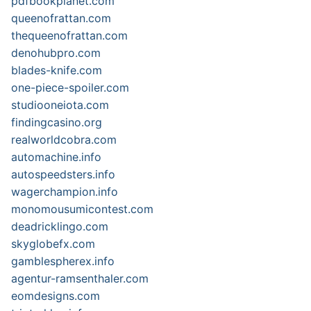
pdfbookplanet.com
queenofrattan.com
thequeenofrattan.com
denohubpro.com
blades-knife.com
one-piece-spoiler.com
studiooneiota.com
findingcasino.org
realworldcobra.com
automachine.info
autospeedsters.info
wagerchampion.info
monomousumicontest.com
deadricklingo.com
skyglobefx.com
gamblespherex.info
agentur-ramsenthaler.com
eomdesigns.com