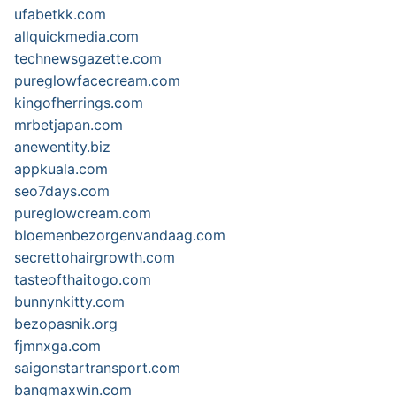
ufabetkk.com
allquickmedia.com
technewsgazette.com
pureglowfacecream.com
kingofherrings.com
mrbetjapan.com
anewentity.biz
appkuala.com
seo7days.com
pureglowcream.com
bloemenbezorgenvandaag.com
secrettohairgrowth.com
tasteofthaitogo.com
bunnynkitty.com
bezopasnik.org
fjmnxga.com
saigonstartransport.com
bangmaxwin.com