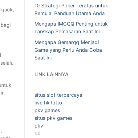
10 Strategi Poker Teratas untuk
kjack,
Pemula: Panduan Utama Anda
Mengapa IMCQQ Penting untuk
 bagi
Lanskap Pemasaran Saat Ini
Mengapa Gemarqq Menjadi
Game yang Perlu Anda Coba
i
Saat Ini
selalu
LINK LAINNYA
untuk
in
situs slot terpercaya
live hk lotto
pkv games
situs pkv games
pkv
t
qq