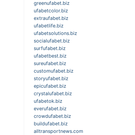
greenufabet.biz
ufabetcolor.biz
extraufabet.biz
ufabetlife.biz
ufabetsolutions.biz
socialufabet.biz
surfufabet.biz
ufabetbest.biz
sureufabet.biz
customufabet.biz
storyufabet.biz
epicufabet.biz
crystalufabet.biz
ufabetok.biz
everufabet.biz
crowdufabet.biz
buildufabet.biz
alltransportnews.com