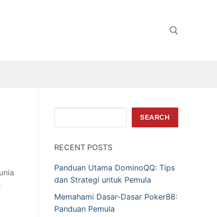
Search for:
Search
SEARCH
RECENT POSTS
Panduan Utama DominoQQ: Tips
unia
dan Strategi untuk Pemula
h
Memahami Dasar-Dasar Poker88:
Panduan Pemula