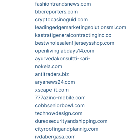
fashiontrandsnews.com
bbcreporters.com
cryptocasinoguid.com
leadingedgemarketingsolutionsmi.com
kastratigeneralcontractinginc.co
bestwholesalenfljerseysshop.com
openlivinglabdays14.com
ayurvedakonsultti-kari-
nokela.com
antitraders.biz
aryanews24.com
xscape-it.com
777azino-mobile.com
cobbseniorbowl.com
technowdesign.com
durexsecurityandshipping.com
cityroofingandplannig.com
ivdabergasa.com