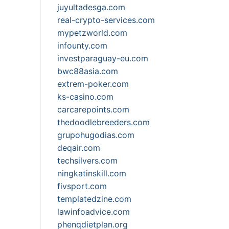
juyultadesga.com
real-crypto-services.com
mypetzworld.com
infounty.com
investparaguay-eu.com
bwc88asia.com
extrem-poker.com
ks-casino.com
carcarepoints.com
thedoodlebreeders.com
grupohugodias.com
deqair.com
techsilvers.com
ningkatinskill.com
fivsport.com
templatedzine.com
lawinfoadvice.com
phenqdietplan.org