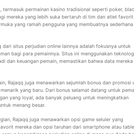
ermasuk permainan kasino tradisional seperti poker, blac
agi mereka yang lebih suka bertaruh di tim dan atlet favorit
ntarmuka yang ramah pengguna yang membuatnya sederhana
ari situs perjudian online lainnya adalah fokusnya untuk
an bagi para pemainnya. Situs ini menggunakan teknolog
ibadi dan keuangan pemain, memastikan bahwa data mereka 
in, Rajaqq juga menawarkan sejumlah bonus dan promosi 
menarik yang baru. Dari bonus selamat datang untuk pema
ggan yang loyal, ada banyak peluang untuk meningkatkan
untuk menang besar.
rgian, Rajaqq juga menawarkan opsi game seluler yang
orit mereka dan opsi taruhan dari smartphone atau table