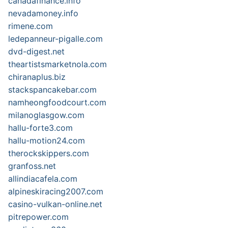
canadafinance.info
nevadamoney.info
rimene.com
ledepanneur-pigalle.com
dvd-digest.net
theartistsmarketnola.com
chiranaplus.biz
stackspancakebar.com
namheongfoodcourt.com
milanoglasgow.com
hallu-forte3.com
hallu-motion24.com
therockskippers.com
granfoss.net
allindiacafela.com
alpineskiracing2007.com
casino-vulkan-online.net
pitrepower.com