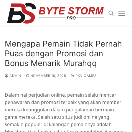
Skip
to
content
Search for:
Mengapa Pemain Tidak Pernah
Puas dengan Promosi dan
Bonus Menarik Murahqq
ADMIN
NOVEMBER 19, 2025
PKV GAMES
Dalam hal perjudian online, pemain selalu mencari
penawaran dan promosi terbaik yang akan memberi
mereka keunggulan dalam pengalaman bermain
game mereka. Salah satu situs judi online yang
semakin populer di kalangan pemainnya adalah
Murahqq, dan tidak sulit untuk mengetahui alasannya.