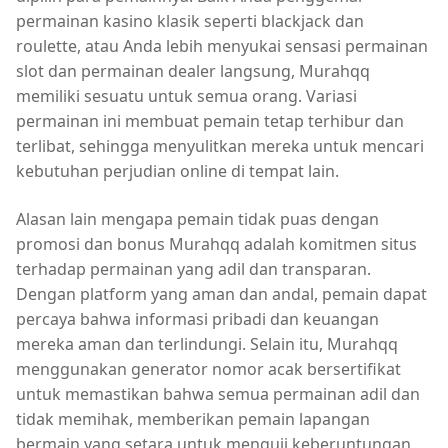
permainan kasino klasik seperti blackjack dan
roulette, atau Anda lebih menyukai sensasi permainan
slot dan permainan dealer langsung, Murahqq
memiliki sesuatu untuk semua orang. Variasi
permainan ini membuat pemain tetap terhibur dan
terlibat, sehingga menyulitkan mereka untuk mencari
kebutuhan perjudian online di tempat lain.
Alasan lain mengapa pemain tidak puas dengan
promosi dan bonus Murahqq adalah komitmen situs
terhadap permainan yang adil dan transparan.
Dengan platform yang aman dan andal, pemain dapat
percaya bahwa informasi pribadi dan keuangan
mereka aman dan terlindungi. Selain itu, Murahqq
menggunakan generator nomor acak bersertifikat
untuk memastikan bahwa semua permainan adil dan
tidak memihak, memberikan pemain lapangan
bermain yang setara untuk menguji keberuntungan