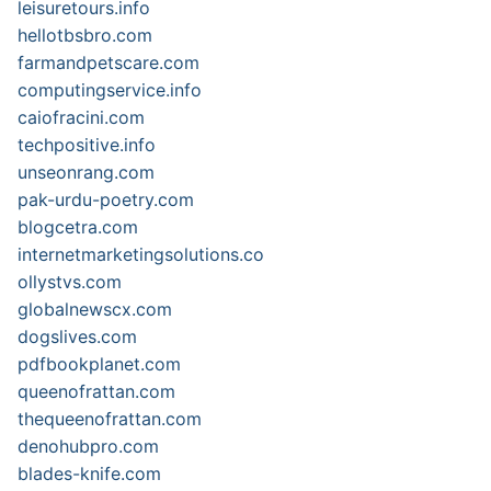
leisuretours.info
hellotbsbro.com
farmandpetscare.com
computingservice.info
caiofracini.com
techpositive.info
unseonrang.com
pak-urdu-poetry.com
blogcetra.com
internetmarketingsolutions.co
ollystvs.com
globalnewscx.com
dogslives.com
pdfbookplanet.com
queenofrattan.com
thequeenofrattan.com
denohubpro.com
blades-knife.com