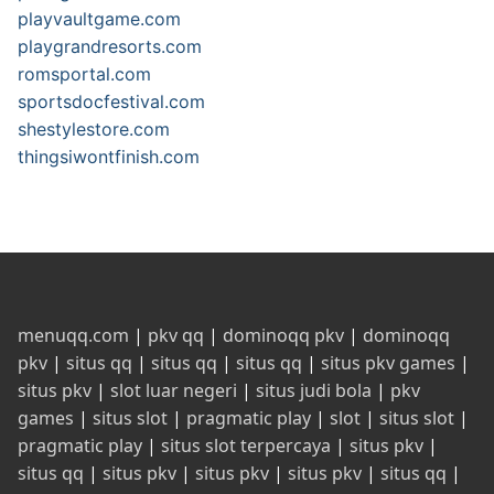
playvaultgame.com
playgrandresorts.com
romsportal.com
sportsdocfestival.com
shestylestore.com
thingsiwontfinish.com
menuqq.com
|
pkv qq
|
dominoqq pkv
|
dominoqq
pkv
|
situs qq
|
situs qq
|
situs qq
|
situs pkv games
|
situs pkv
|
slot luar negeri
|
situs judi bola
|
pkv
games
|
situs slot
|
pragmatic play
|
slot
|
situs slot
|
pragmatic play
|
situs slot terpercaya
|
situs pkv
|
situs qq
|
situs pkv
|
situs pkv
|
situs pkv
|
situs qq
|