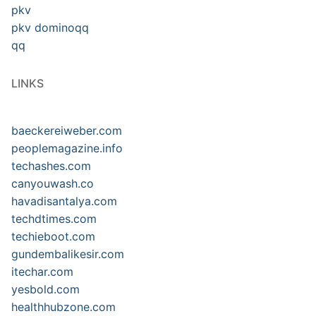
pkv
pkv dominoqq
qq
LINKS
baeckereiweber.com
peoplemagazine.info
techashes.com
canyouwash.co
havadisantalya.com
techdtimes.com
techieboot.com
gundembalikesir.com
itechar.com
yesbold.com
healthhubzone.com