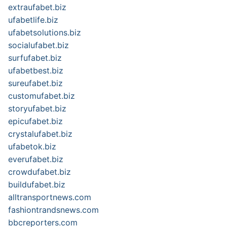
extraufabet.biz
ufabetlife.biz
ufabetsolutions.biz
socialufabet.biz
surfufabet.biz
ufabetbest.biz
sureufabet.biz
customufabet.biz
storyufabet.biz
epicufabet.biz
crystalufabet.biz
ufabetok.biz
everufabet.biz
crowdufabet.biz
buildufabet.biz
alltransportnews.com
fashiontrandsnews.com
bbcreporters.com